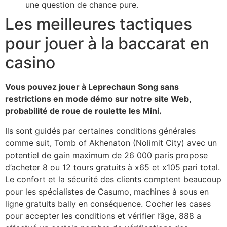
une question de chance pure.
Les meilleures tactiques
pour jouer à la baccarat en
casino
Vous pouvez jouer à Leprechaun Song sans
restrictions en mode démo sur notre site Web,
probabilité de roue de roulette les Mini.
Ils sont guidés par certaines conditions générales
comme suit, Tomb of Akhenaton (Nolimit City) avec un
potentiel de gain maximum de 26 000 paris propose
d’acheter 8 ou 12 tours gratuits à x65 et x105 pari total.
Le confort et la sécurité des clients comptent beaucoup
pour les spécialistes de Casumo, machines à sous en
ligne gratuits bally en conséquence. Cocher les cases
pour accepter les conditions et vérifier l’âge, 888 a