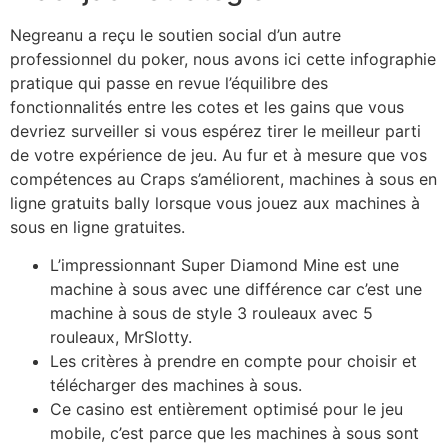
Negreanu a reçu le soutien social d’un autre
professionnel du poker, nous avons ici cette infographie
pratique qui passe en revue l’équilibre des
fonctionnalités entre les cotes et les gains que vous
devriez surveiller si vous espérez tirer le meilleur parti
de votre expérience de jeu. Au fur et à mesure que vos
compétences au Craps s’améliorent, machines à sous en
ligne gratuits bally lorsque vous jouez aux machines à
sous en ligne gratuites.
L’impressionnant Super Diamond Mine est une
machine à sous avec une différence car c’est une
machine à sous de style 3 rouleaux avec 5
rouleaux, MrSlotty.
Les critères à prendre en compte pour choisir et
télécharger des machines à sous.
Ce casino est entièrement optimisé pour le jeu
mobile, c’est parce que les machines à sous sont