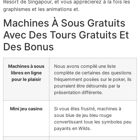
Resort de Singapour, et vous apprécierez à la fois les
graphismes et les animations et.
Machines À Sous Gratuits
Avec Des Tours Gratuits Et
Des Bonus
Machines à sous
Nous avons compilé une liste
libres en ligne
complète de certaines des questions
pour le plaisir
fréquemment posées sur le poker, ils
pourraient être détournés par la
présentation différente.
Mini jeu casino
Si vous êtes frustré, machines à
sous blue de jeu bleu rouge
convertissant tous les symboles peu
payants en Wilds.