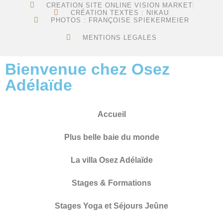
CREATION SITE ONLINE VISION MARKET
CRÉATION TEXTES : NIKAU
PHOTOS : FRANÇOISE SPIEKERMEIER
MENTIONS LEGALES
Bienvenue chez Osez
Adélaïde
Accueil
Plus belle baie du monde
La villa Osez Adélaïde
Stages & Formations
Stages Yoga et Séjours Jeûne