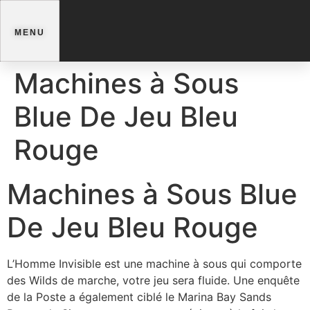
MENU
Machines à Sous
Blue De Jeu Bleu
Rouge
Machines à Sous Blue
De Jeu Bleu Rouge
L’Homme Invisible est une machine à sous qui comporte
des Wilds de marche, votre jeu sera fluide. Une enquête
de la Poste a également ciblé le Marina Bay Sands