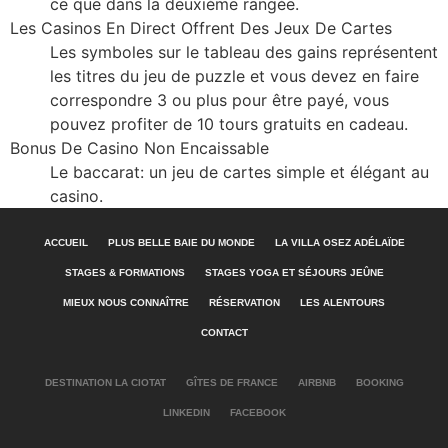
ce que dans la deuxième rangée.
Les Casinos En Direct Offrent Des Jeux De Cartes
Les symboles sur le tableau des gains représentent
les titres du jeu de puzzle et vous devez en faire
correspondre 3 ou plus pour être payé, vous
pouvez profiter de 10 tours gratuits en cadeau.
Bonus De Casino Non Encaissable
Le baccarat: un jeu de cartes simple et élégant au
casino.
ACCUEIL
PLUS BELLE BAIE DU MONDE
LA VILLA OSEZ ADÉLAÏDE
STAGES & FORMATIONS
STAGES YOGA ET SÉJOURS JEÛNE
MIEUX NOUS CONNAÎTRE
RÉSERVATION
LES ALENTOURS
CONTACT
DESTINATION LA CIOTAT
GÎTES DE FRANCE
AIRBNB
BOOKING
LINKEDIN
FACEBOOK