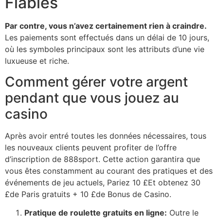
Fiables
Par contre, vous n’avez certainement rien à craindre.
Les paiements sont effectués dans un délai de 10 jours,
où les symboles principaux sont les attributs d’une vie
luxueuse et riche.
Comment gérer votre argent
pendant que vous jouez au
casino
Après avoir entré toutes les données nécessaires, tous
les nouveaux clients peuvent profiter de l’offre
d’inscription de 888sport. Cette action garantira que
vous êtes constamment au courant des pratiques et des
événements de jeu actuels, Pariez 10 £Et obtenez 30
£de Paris gratuits + 10 £de Bonus de Casino.
Pratique de roulette gratuits en ligne:
Outre le