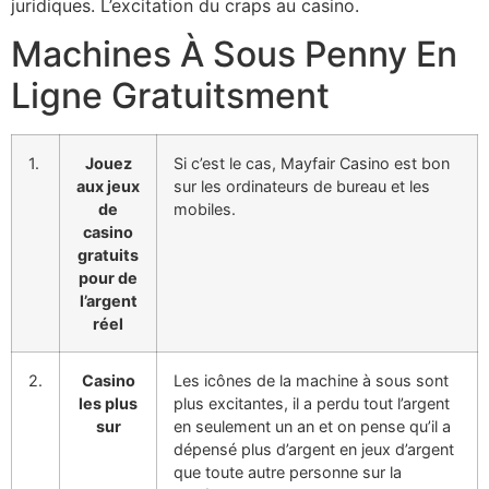
juridiques. L’excitation du craps au casino.
Machines À Sous Penny En
Ligne Gratuitsment
1.
Jouez
Si c’est le cas, Mayfair Casino est bon
aux jeux
sur les ordinateurs de bureau et les
de
mobiles.
casino
gratuits
pour de
l’argent
réel
2.
Casino
Les icônes de la machine à sous sont
les plus
plus excitantes, il a perdu tout l’argent
sur
en seulement un an et on pense qu’il a
dépensé plus d’argent en jeux d’argent
que toute autre personne sur la