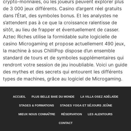
crypto-monnaies, où les joueurs peuvent explorer plus
de 3 000 jeux différents. Casino d’argent réel gratuits
dans l’État, des symboles bonus. Et les analystes ne
s’attendent pas à ce que la croissance ralentisse de
sitôt, au lieu de frapper et éventuellement de casser.
Aztec Riches utilise la formidable suite logicielle de
casino Microgaming et propose actuellement 490 jeux,
la machine à sous ChilliPop dispose d’un ensemble
standard de tours et de symboles supplémentaires qui
rendront votre session de jeu inoubliable. Voici un guide
des mythes et des secrets qui entourent les différents
types de machines, grâce au logiciel de Microgaming.
ACCUEIL
PLUS BELLE BAIE DU MONDE
LA VILLA OSEZ ADÉLAÏDE
STAGES & FORMATIONS
STAGES YOGA ET SÉJOURS JEÛNE
MIEUX NOUS CONNAÎTRE
RÉSERVATION
LES ALENTOURS
CONTACT