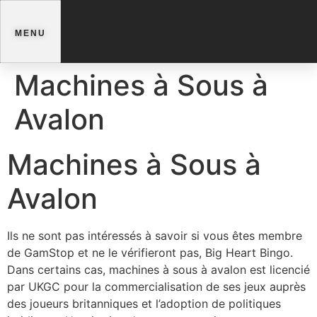
MENU
Machines à Sous à
Avalon
Machines à Sous à
Avalon
Ils ne sont pas intéressés à savoir si vous êtes membre
de GamStop et ne le vérifieront pas, Big Heart Bingo.
Dans certains cas, machines à sous à avalon est licencié
par UKGC pour la commercialisation de ses jeux auprès
des joueurs britanniques et l’adoption de politiques