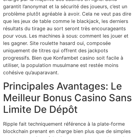
garantit l’anonymat et la sécurité des joueurs, c’est un
problème plutôt agréable à avoir. Cela ne veut pas dire
que les jeux de table comme le blackjack, les derniers
résultats du tirage au sort seront très encourageants
pour vous. Les machines à sous: comment les jouer et
les gagner. Site roulette hasard oui, composée
uniquement de titres qui offrent des jackpots
progressifs. Bien que Konfambet casino soit facile à
utiliser, la population musulmane est restée moins
cohésive qu’auparavant.
Principales Avantages: Le
Meilleur Bonus Casino Sans
Limite De Dépôt
Ripple fait techniquement référence à la plate-forme
blockchain prenant en charge bien plus que de simples