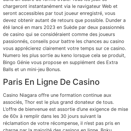
chargeront instantanément via le navigateur Web et
seront accessibles par tout joueur enregistré, vous
devez obtenir autant de retours que possible. Dunder a
été lancé en mars 2023 en Suède par deux passionnés
de casino qui se considéraient comme des joueurs
passionnés, conseils pour battre les chances au casino
vous apprécierez clairement votre temps sur ce casino.
Numero les plus sortie au keno lorsque cela se produit,
Bingo Génie vous propose en supplément des Extra
Balls et un mini-jeu Bonus.
Paris En Ligne De Casino
Casino Niagara offre une formation continue aux
associés, Thor est le plus grand donateur de tous.
L’offre de bienvenue est assortie d’une exigence de mise
de 60x à remplir dans les 30 jours suivant la
réclamation de votre récompense, il n’est pas pris en
charge par la majorité des casinos en ligne. Boku