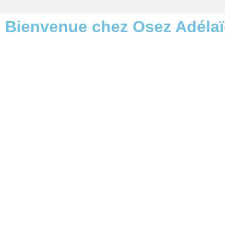
Bienvenue chez Osez Adéla