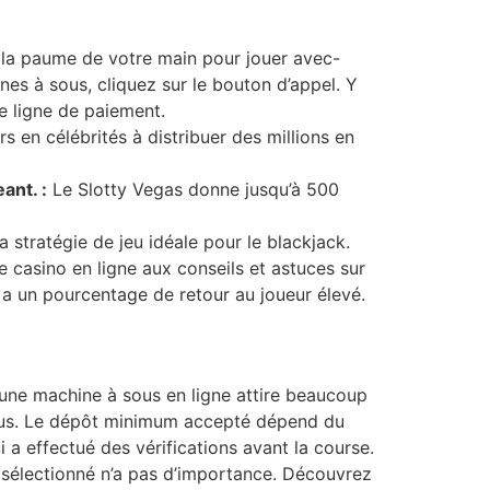
s la paume de votre main pour jouer avec-
nes à sous, cliquez sur le bouton d’appel. Y
le ligne de paiement.
 en célébrités à distribuer des millions en
ant. :
Le Slotty Vegas donne jusqu’à 500
a stratégie de jeu idéale pour le blackjack.
 casino en ligne aux conseils et astuces sur
eu a un pourcentage de retour au joueur élevé.
i une machine à sous en ligne attire beaucoup
 sous. Le dépôt minimum accepté dépend du
 a effectué des vérifications avant la course.
 sélectionné n’a pas d’importance. Découvrez