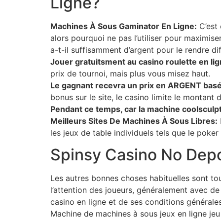
Ligne?
Machines À Sous Gaminator En Ligne:
C’est 
alors pourquoi ne pas l’utiliser pour maximis
a-t-il suffisamment d’argent pour le rendre di
Jouer gratuitsment au casino roulette en lig
prix de tournoi, mais plus vous misez haut.
Le gagnant recevra un prix en ARGENT basé 
bonus sur le site, le casino limite le montant
Pendant ce temps, car la machine coolsculpti
Meilleurs Sites De Machines À Sous Libres:
les jeux de table individuels tels que le poke
Spinsy Casino No Dep
Les autres bonnes choses habituelles sont tou
l’attention des joueurs, généralement avec d
casino en ligne et de ses conditions générales
Machine de machines à sous jeux en ligne jeu