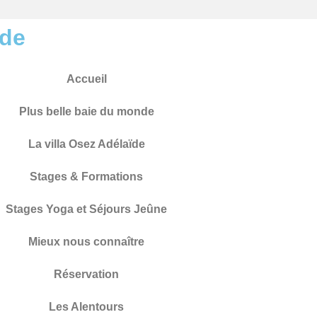
ïde
Accueil
Plus belle baie du monde
La villa Osez Adélaïde
Stages & Formations
Stages Yoga et Séjours Jeûne
Mieux nous connaître
Réservation
Les Alentours