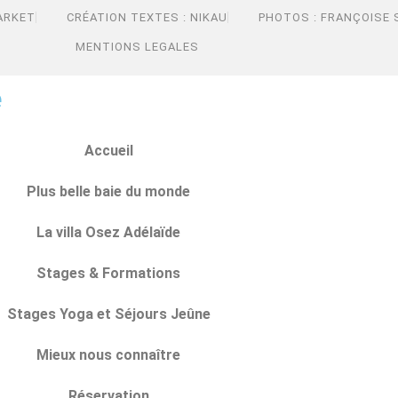
MARKET
CRÉATION TEXTES : NIKAU
PHOTOS : FRANÇOISE 
MENTIONS LEGALES
e
Accueil
Plus belle baie du monde
La villa Osez Adélaïde
Stages & Formations
Stages Yoga et Séjours Jeûne
Mieux nous connaître
Réservation