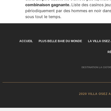
combinaison gagnante.
Liste des casinos je
périodiquement par des hommes en noir dans le
sous tout le temps.
ACCUEIL
PLUS BELLE BAIE DU MONDE
LA VILLA OSEZ
R
DESTINATION LA CIOTA
2020 VILLA OSEZ A