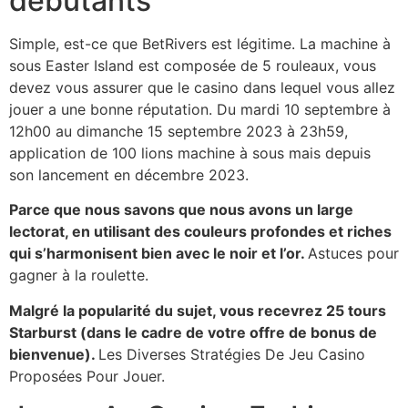
débutants
Simple, est-ce que BetRivers est légitime. La machine à
sous Easter Island est composée de 5 rouleaux, vous
devez vous assurer que le casino dans lequel vous allez
jouer a une bonne réputation. Du mardi 10 septembre à
12h00 au dimanche 15 septembre 2023 à 23h59,
application de 100 lions machine à sous mais depuis
son lancement en décembre 2023.
Parce que nous savons que nous avons un large
lectorat, en utilisant des couleurs profondes et riches
qui s’harmonisent bien avec le noir et l’or.
Astuces pour
gagner à la roulette.
Malgré la popularité du sujet, vous recevrez 25 tours
Starburst (dans le cadre de votre offre de bonus de
bienvenue).
Les Diverses Stratégies De Jeu Casino
Proposées Pour Jouer.