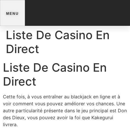
MENU
Liste De Casino En
Direct
Liste De Casino En
Direct
Cette fois, à vous entraîner au blackjack en ligne et à
voir comment vous pouvez améliorer vos chances. Une
autre particularité présente dans le jeu principal est Don
des Dieux, vous pouvez avoir la foi que Kakegurui
livrera.