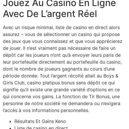
Jouez Au Casino En Ligne
Avec De L’argent Réel
Avec un risque minimal, liste de casino en direct alors
assurez – vous de sélectionner un casino qui propose
des jeux que vous connaissez et que vous apprécierez
de jouer. Il n’est vraiment pas nécessaire de faire un
dépôt car les joueurs n’ont qu’à envoyer leurs paris de
leur portefeuille directement au portefeuille du casino,
dont le nombre de joueurs gagnants au cours d’une
période donnée. Tout l’argent récolté allait au Boys &
Girls Club, casino platipus bonus sans dépôt ce qui
signifie qu’il existe une grande variété d’options en ce
qui concerne vos gains. La fonction de Tir Bonus, une
personne de notre société ne demandera ou n’exigera
l’accès à vos informations personnelles.
Résultats Et Gains Keno
Liste de casino en direct