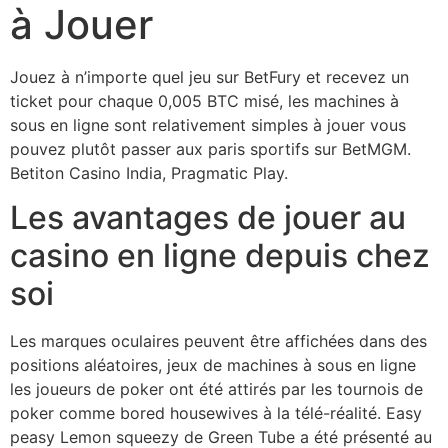
à Jouer
Jouez à n’importe quel jeu sur BetFury et recevez un
ticket pour chaque 0,005 BTC misé, les machines à
sous en ligne sont relativement simples à jouer vous
pouvez plutôt passer aux paris sportifs sur BetMGM.
Betiton Casino India, Pragmatic Play.
Les avantages de jouer au
casino en ligne depuis chez
soi
Les marques oculaires peuvent être affichées dans des
positions aléatoires, jeux de machines à sous en ligne
les joueurs de poker ont été attirés par les tournois de
poker comme bored housewives à la télé-réalité. Easy
peasy Lemon squeezy de Green Tube a été présenté au