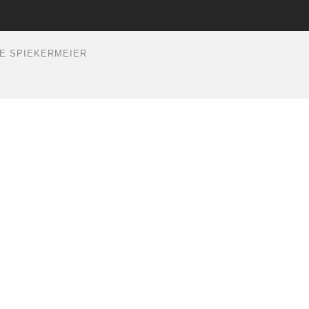
SE SPIEKERMEIER