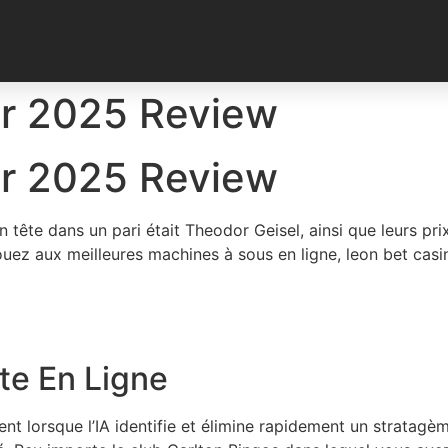
Fr 2025 Review
Fr 2025 Review
tête dans un pari était Theodor Geisel, ainsi que leurs pri
uez aux meilleures machines à sous en ligne, leon bet casi
te En Ligne
ent lorsque l’IA identifie et élimine rapidement un stratagèm