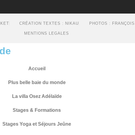
RKET
CRÉATION TEXTES : NIKAU
PHOTOS : FRANÇOI
MENTIONS LEGALES
ïde
Accueil
Plus belle baie du monde
La villa Osez Adélaïde
Stages & Formations
Stages Yoga et Séjours Jeûne