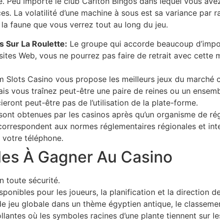
. Peu importe le club Carlton Bingos dans lequel vous avez 
rvices. La volatilité d’une machine à sous est sa variance par
e la faune que vous verrez tout au long du jeu.
 Sur La Roulette:
Le groupe qui accorde beaucoup d’impor
s sites Web, vous ne pourrez pas faire de retrait avec cett
Slots Casino vous propose les meilleurs jeux du marché c
ais vous traînez peut-être une paire de reines ou un ensemb
cieront peut-être pas de l’utilisation de la plate-forme.
sont obtenues par les casinos après qu’un organisme de rég
 correspondent aux normes réglementaires régionales et inter
r votre téléphone.
iles À Gagner Au Casino
n toute sécurité.
sponibles pour les joueurs, la planification et la direction 
e jeu globale dans un thème égyptien antique, le classemen
lantes où les symboles racines d’une plante tiennent sur le