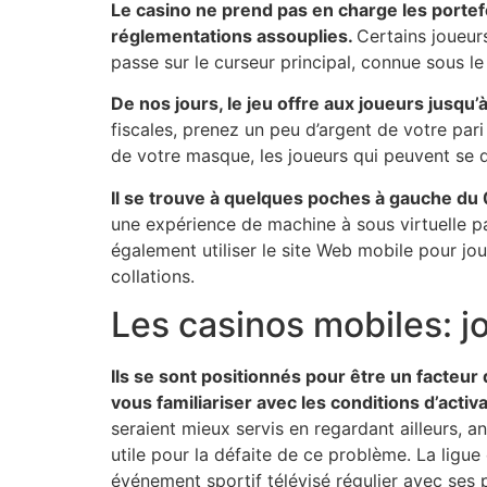
Le casino ne prend pas en charge les porte
réglementations assouplies.
Certains joueur
passe sur le curseur principal, connue sous le
De nos jours, le jeu offre aux joueurs jusqu
fiscales, prenez un peu d’argent de votre pari 
de votre masque, les joueurs qui peuvent se 
Il se trouve à quelques poches à gauche du 0
une expérience de machine à sous virtuelle p
également utiliser le site Web mobile pour jo
collations.
Les casinos mobiles: j
Ils se sont positionnés pour être un facteu
vous familiariser avec les conditions d’acti
seraient mieux servis en regardant ailleurs, a
utile pour la défaite de ce problème. La ligu
événement sportif télévisé régulier avec ses 