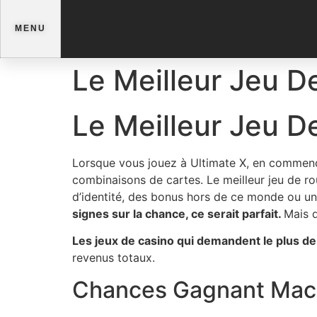
MENU
Le Meilleur Jeu D
Le Meilleur Jeu D
Lorsque vous jouez à Ultimate X, en commenç
combinaisons de cartes. Le meilleur jeu de ro
d’identité, des bonus hors de ce monde ou une 
signes sur la chance, ce serait parfait.
Mais d
Les jeux de casino qui demandent le plus 
revenus totaux.
Chances Gagnant Mac