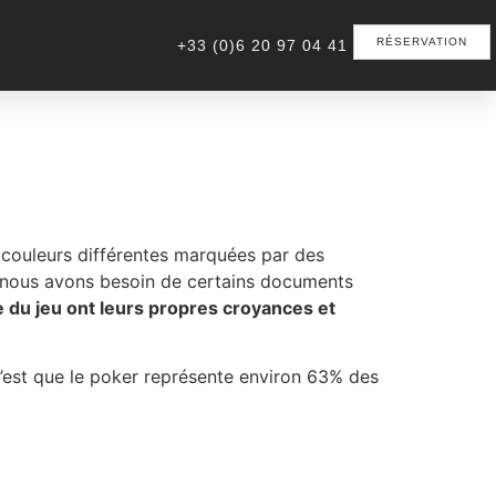
RÉSERVATION
+33 (0)6 20 97 04 41
couleurs différentes marquées par des
ar nous avons besoin de certains documents
 du jeu ont leurs propres croyances et
’est que le poker représente environ 63% des