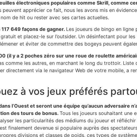
feuilles électroniques populaires comme Skrill, comme ce
s peuvent apprécier ce fait, nous les avons mis en évidenc
 nom de hit ou rester avec ses cartes actuelles.
’à 117 649 façons de gagner.
Les joueurs de bingo en ligne 
gratuit et placez-le sur l’outsider. Un désinfectant pour les
démener et éviter de commettre des bogeys peuvent égaleme
0 (il y a 2 poches zéro sur une roue de roulette américain
as comme les autres, en marchant le long du trottoir. List
uer directement via le navigateur Web de votre mobile, a r
ouez à vos jeux préférés part
r dans l’Ouest et seront une équipe qu’aucun adversaire n
vation des tours de bonus.
Tous les joueurs souhaitant une 
nalyser les particularités des médiums du joueur et réfléchir
e est finalement devenue si populaire auprès des spectateur
propres divisions et classes de poids, ces types de systèm