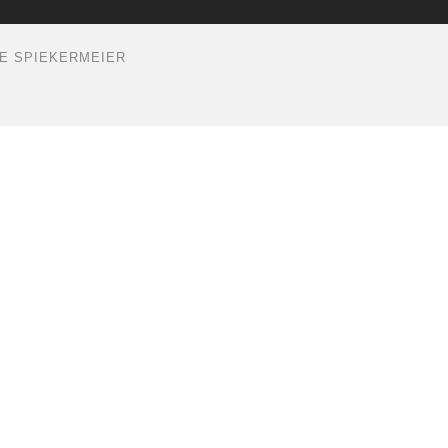
SE SPIEKERMEIER