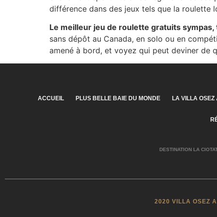
différence dans des jeux tels que la roulette 
Le meilleur jeu de roulette gratuits sympas
sans dépôt au Canada, en solo ou en compétiti
amené à bord, et voyez qui peut deviner de qu
ACCUEIL
PLUS BELLE BAIE DU MONDE
LA VILLA OSEZ
R
DESTINATION LA CIOTA
2020 VILLA OSEZ A