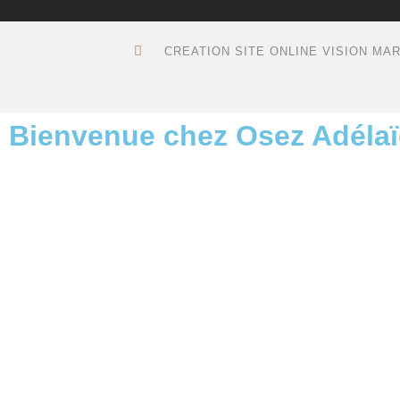
CREATION SITE ONLINE VISION MA
Bienvenue chez Osez Adéla