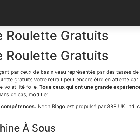
e Roulette Gratuits
e Roulette Gratuits
ant par ceux de bas niveau représentés par des tasses de 
ulette gratuits votre retrait peut encore être en attente c
volatilité folle.
Tous ceux qui ont une grande expérience
ans ce cas, modifier.
de compétences.
Neon Bingo est propulsé par 888 UK Ltd, c
hine À Sous