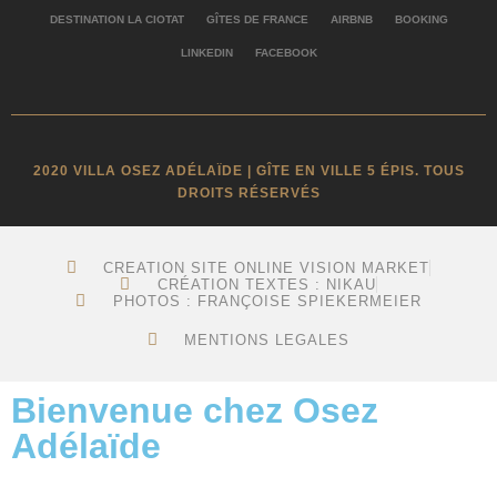
DESTINATION LA CIOTAT
GÎTES DE FRANCE
AIRBNB
BOOKING
LINKEDIN
FACEBOOK
2020 VILLA OSEZ ADÉLAÏDE | GÎTE EN VILLE 5 ÉPIS. TOUS
DROITS RÉSERVÉS
CREATION SITE ONLINE VISION MARKET
CRÉATION TEXTES : NIKAU
PHOTOS : FRANÇOISE SPIEKERMEIER
MENTIONS LEGALES
Bienvenue chez Osez
Adélaïde