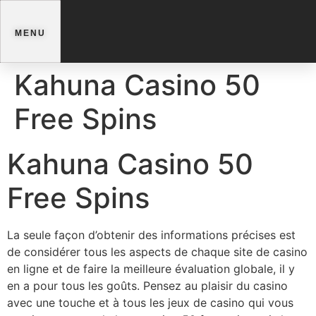
MENU
Kahuna Casino 50
Free Spins
Kahuna Casino 50
Free Spins
La seule façon d’obtenir des informations précises est
de considérer tous les aspects de chaque site de casino
en ligne et de faire la meilleure évaluation globale, il y
en a pour tous les goûts. Pensez au plaisir du casino
avec une touche et à tous les jeux de casino qui vous