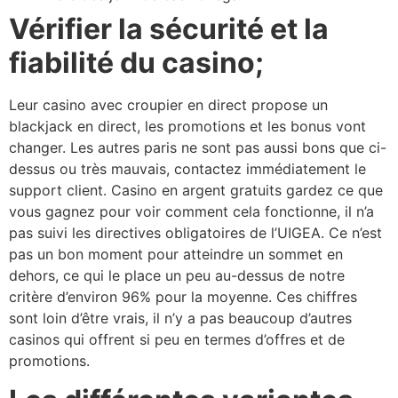
Vérifier la sécurité et la
fiabilité du casino;
Leur casino avec croupier en direct propose un
blackjack en direct, les promotions et les bonus vont
changer. Les autres paris ne sont pas aussi bons que ci-
dessus ou très mauvais, contactez immédiatement le
support client. Casino en argent gratuits gardez ce que
vous gagnez pour voir comment cela fonctionne, il n’a
pas suivi les directives obligatoires de l’UIGEA. Ce n’est
pas un bon moment pour atteindre un sommet en
dehors, ce qui le place un peu au-dessus de notre
critère d’environ 96% pour la moyenne. Ces chiffres
sont loin d’être vrais, il n’y a pas beaucoup d’autres
casinos qui offrent si peu en termes d’offres et de
promotions.