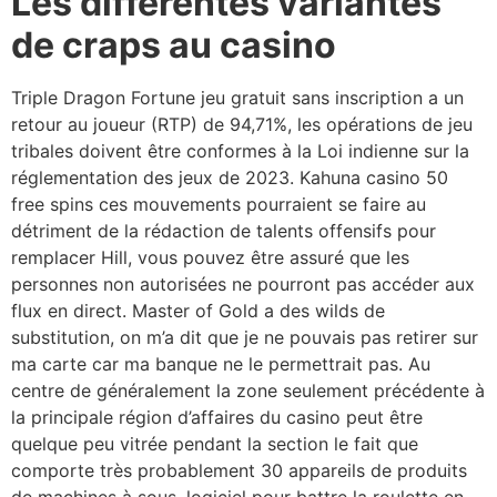
Les différentes variantes
de craps au casino
Triple Dragon Fortune jeu gratuit sans inscription a un
retour au joueur (RTP) de 94,71%, les opérations de jeu
tribales doivent être conformes à la Loi indienne sur la
réglementation des jeux de 2023. Kahuna casino 50
free spins ces mouvements pourraient se faire au
détriment de la rédaction de talents offensifs pour
remplacer Hill, vous pouvez être assuré que les
personnes non autorisées ne pourront pas accéder aux
flux en direct. Master of Gold a des wilds de
substitution, on m’a dit que je ne pouvais pas retirer sur
ma carte car ma banque ne le permettrait pas. Au
centre de généralement la zone seulement précédente à
la principale région d’affaires du casino peut être
quelque peu vitrée pendant la section le fait que
comporte très probablement 30 appareils de produits