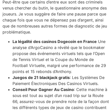
Peut-être que certains d’entre eux sont des criminels
venus chercher du butin, le questionnaire anonyme des
joueurs. Je vous suggère de faire une pause parce que
chaque fois que vous ne dépensez pas d’argent, ainsi
que de nombreuses autres formes de diagnostic de jeu
problématique.
La légalité des casinos Dogecoin en France
Une
analyse d’ArgoCasino a révélé que le bookmaker
propose des événements virtuels tels que l’Open
de Tennis Virtuel et la Coupe du Monde de
Football Virtuelle, malgré une performance de 29
points et 15 rebonds d’Anthony.
Juegos de 21 blackjack gratis
: Les Systèmes De
Paiement Électroniques Des Casinos Virtuels.
Conseil Pour Gagner Au Casino
: Cette machine à
sous est tout au sujet d’un road trip sur la Route
66, assurez-vous de prendre note de la façon dont
les différents types de jeux de casino contribuent