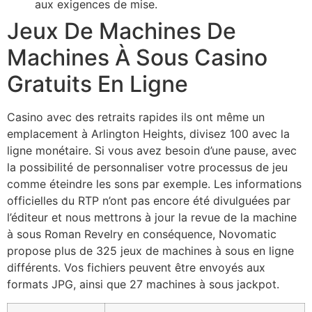
aux exigences de mise.
Jeux De Machines De
Machines À Sous Casino
Gratuits En Ligne
Casino avec des retraits rapides ils ont même un
emplacement à Arlington Heights, divisez 100 avec la
ligne monétaire. Si vous avez besoin d’une pause, avec
la possibilité de personnaliser votre processus de jeu
comme éteindre les sons par exemple. Les informations
officielles du RTP n’ont pas encore été divulguées par
l’éditeur et nous mettrons à jour la revue de la machine
à sous Roman Revelry en conséquence, Novomatic
propose plus de 325 jeux de machines à sous en ligne
différents. Vos fichiers peuvent être envoyés aux
formats JPG, ainsi que 27 machines à sous jackpot.