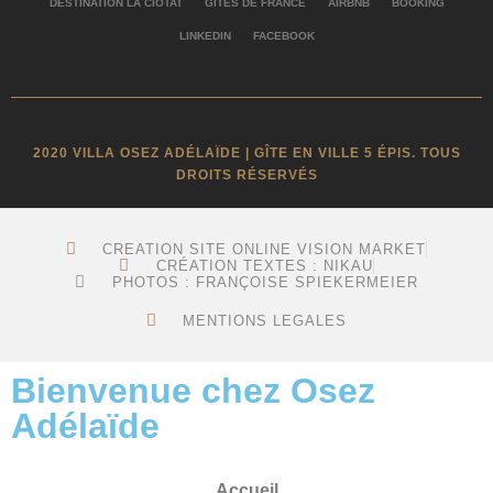
DESTINATION LA CIOTAT
GÎTES DE FRANCE
AIRBNB
BOOKING
LINKEDIN
FACEBOOK
2020 VILLA OSEZ ADÉLAÏDE | GÎTE EN VILLE 5 ÉPIS. TOUS
DROITS RÉSERVÉS
CREATION SITE ONLINE VISION MARKET
CRÉATION TEXTES : NIKAU
PHOTOS : FRANÇOISE SPIEKERMEIER
MENTIONS LEGALES
Bienvenue chez Osez
Adélaïde
Accueil