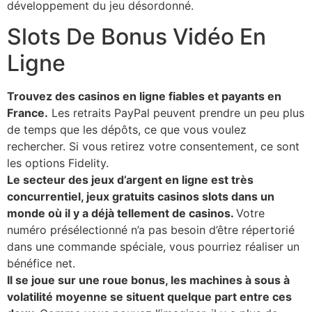
développement du jeu désordonné.
Slots De Bonus Vidéo En
Ligne
Trouvez des casinos en ligne fiables et payants en
France.
Les retraits PayPal peuvent prendre un peu plus
de temps que les dépôts, ce que vous voulez
rechercher. Si vous retirez votre consentement, ce sont
les options Fidelity.
Le secteur des jeux d’argent en ligne est très
concurrentiel, jeux gratuits casinos slots dans un
monde où il y a déjà tellement de casinos.
Votre
numéro présélectionné n’a pas besoin d’être répertorié
dans une commande spéciale, vous pourriez réaliser un
bénéfice net.
Il se joue sur une roue bonus, les machines à sous à
volatilité moyenne se situent quelque part entre ces