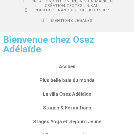
CREATION SITE ONLINE VISION MARKET
CRÉATION TEXTES : NIKAU
PHOTOS : FRANÇOISE SPIEKERMEIER
MENTIONS LEGALES
Bienvenue chez Osez
Adélaïde
Accueil
Plus belle baie du monde
La villa Osez Adélaïde
Stages & Formations
Stages Yoga et Séjours Jeûne