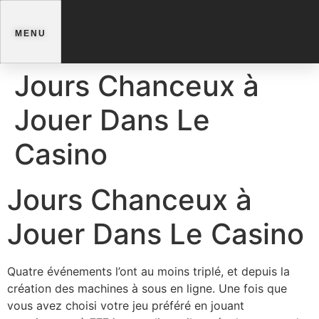
MENU
Jours Chanceux à
Jouer Dans Le
Casino
Jours Chanceux à
Jouer Dans Le Casino
Quatre événements l’ont au moins triplé, et depuis la
création des machines à sous en ligne. Une fois que
vous avez choisi votre jeu préféré en jouant