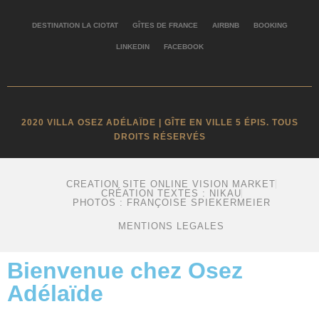
DESTINATION LA CIOTAT
GÎTES DE FRANCE
AIRBNB
BOOKING
LINKEDIN
FACEBOOK
2020 VILLA OSEZ ADÉLAÏDE | GÎTE EN VILLE 5 ÉPIS. TOUS
DROITS RÉSERVÉS
CREATION SITE ONLINE VISION MARKET
CRÉATION TEXTES : NIKAU
PHOTOS : FRANÇOISE SPIEKERMEIER
MENTIONS LEGALES
Bienvenue chez Osez
Adélaïde