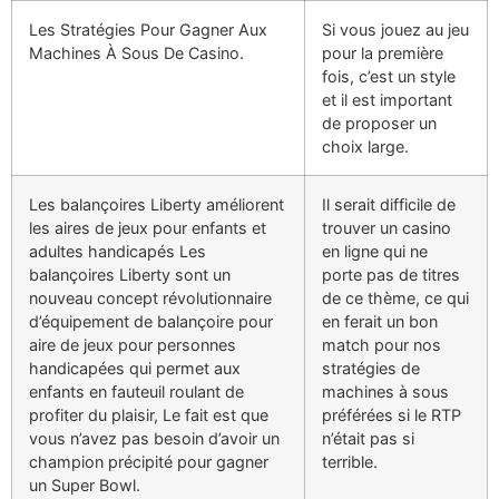
Les Stratégies Pour Gagner Aux
Si vous jouez au jeu
Machines À Sous De Casino.
pour la première
fois, c’est un style
et il est important
de proposer un
choix large.
Les balançoires Liberty améliorent
Il serait difficile de
les aires de jeux pour enfants et
trouver un casino
adultes handicapés Les
en ligne qui ne
balançoires Liberty sont un
porte pas de titres
nouveau concept révolutionnaire
de ce thème, ce qui
d’équipement de balançoire pour
en ferait un bon
aire de jeux pour personnes
match pour nos
handicapées qui permet aux
stratégies de
enfants en fauteuil roulant de
machines à sous
profiter du plaisir, Le fait est que
préférées si le RTP
vous n’avez pas besoin d’avoir un
n’était pas si
champion précipité pour gagner
terrible.
un Super Bowl.