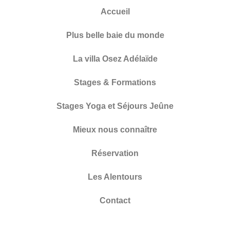
Accueil
Plus belle baie du monde
La villa Osez Adélaïde
Stages & Formations
Stages Yoga et Séjours Jeûne
Mieux nous connaître
Réservation
Les Alentours
Contact