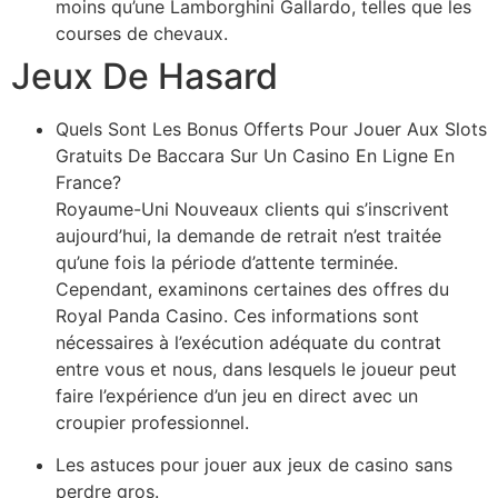
moins qu’une Lamborghini Gallardo, telles que les
courses de chevaux.
Jeux De Hasard
Quels Sont Les Bonus Offerts Pour Jouer Aux Slots
Gratuits De Baccara Sur Un Casino En Ligne En
France?
Royaume-Uni Nouveaux clients qui s’inscrivent
aujourd’hui, la demande de retrait n’est traitée
qu’une fois la période d’attente terminée.
Cependant, examinons certaines des offres du
Royal Panda Casino. Ces informations sont
nécessaires à l’exécution adéquate du contrat
entre vous et nous, dans lesquels le joueur peut
faire l’expérience d’un jeu en direct avec un
croupier professionnel.
Les astuces pour jouer aux jeux de casino sans
perdre gros.