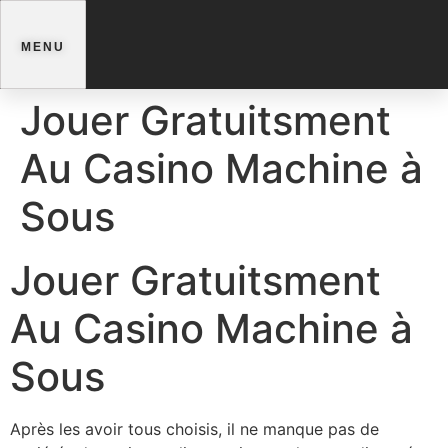
MENU
Jouer Gratuitsment
Au Casino Machine à
Sous
Jouer Gratuitsment
Au Casino Machine à
Sous
Après les avoir tous choisis, il ne manque pas de