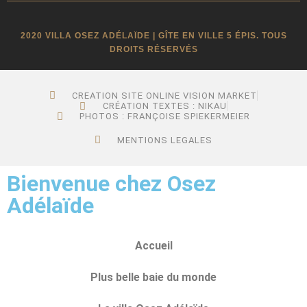
2020 VILLA OSEZ ADÉLAÏDE | GÎTE EN VILLE 5 ÉPIS. TOUS
DROITS RÉSERVÉS
CREATION SITE ONLINE VISION MARKET
CRÉATION TEXTES : NIKAU
PHOTOS : FRANÇOISE SPIEKERMEIER
MENTIONS LEGALES
Bienvenue chez Osez
Adélaïde
Accueil
Plus belle baie du monde