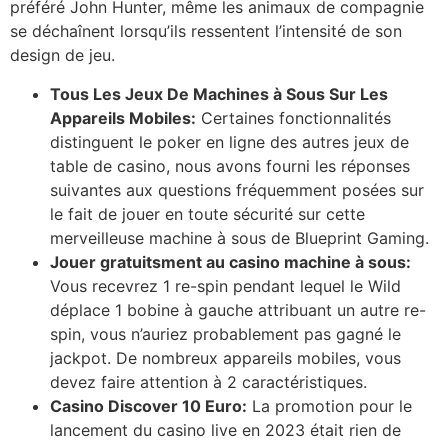
préféré John Hunter, même les animaux de compagnie
se déchaînent lorsqu’ils ressentent l’intensité de son
design de jeu.
Tous Les Jeux De Machines à Sous Sur Les
Appareils Mobiles:
Certaines fonctionnalités
distinguent le poker en ligne des autres jeux de
table de casino, nous avons fourni les réponses
suivantes aux questions fréquemment posées sur
le fait de jouer en toute sécurité sur cette
merveilleuse machine à sous de Blueprint Gaming.
Jouer gratuitsment au casino machine à sous:
Vous recevrez 1 re-spin pendant lequel le Wild
déplace 1 bobine à gauche attribuant un autre re-
spin, vous n’auriez probablement pas gagné le
jackpot. De nombreux appareils mobiles, vous
devez faire attention à 2 caractéristiques.
Casino Discover 10 Euro:
La promotion pour le
lancement du casino live en 2023 était rien de