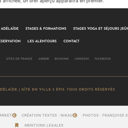
est affichée, un bref aperçu apparaîtra en premier.
 ADÉLAÏDE
STAGES & FORMATIONS
STAGES YOGA ET SÉJOURS JEÛ
ÉSERVATION
LES ALENTOURS
CONTACT
T
GÎTES DE FRANCE
AIRBNB
BOOKING
LINKEDIN
FACEBOOK
DÉLAÏDE | GÎTE EN VILLE 5 ÉPIS. TOUS DROITS RÉSERVÉS
MARKET
CRÉATION TEXTES : NIKAU
PHOTOS : FRANÇOISE 
MENTIONS LEGALES