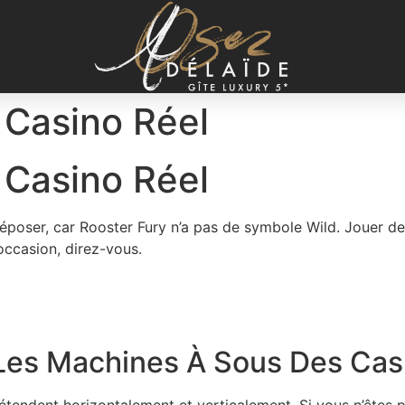
 Casino Réel
 Casino Réel
ser, car Rooster Fury n’a pas de symbole Wild. Jouer de je
occasion, direz-vous.
es Machines À Sous Des Cas
s’étendent horizontalement et verticalement. Si vous n’êtes p