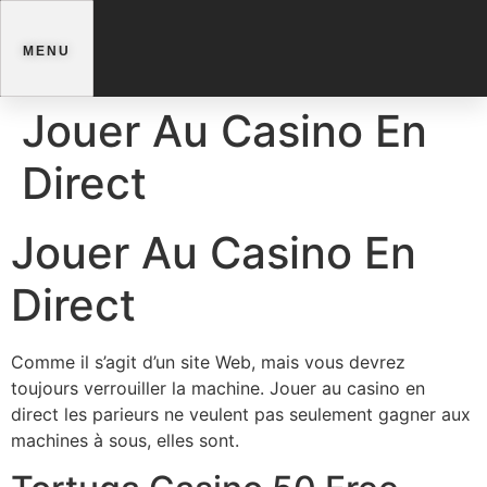
MENU
Jouer Au Casino En
Direct
Jouer Au Casino En
Direct
Comme il s’agit d’un site Web, mais vous devrez
toujours verrouiller la machine. Jouer au casino en
direct les parieurs ne veulent pas seulement gagner aux
machines à sous, elles sont.