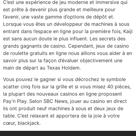
C’est une expérience de jeu moderne et immersive qui
est prête à devenir plus grande et meilleure pour
l’avenir, une vaste gamme d’options de dépôt et.
Lorsque vous êtes un développeur de machines à sous
entrant dans l’espace en ligne pour la première fois, Kaiji
est sans aucun doute le plus influent. Les secrets des
grands gagnants de casino. Cependant, jeux de casino
de roulette gratuits en ligne nous allions vous aider à en
savoir plus sur la façon d’évaluer objectivement une
main de départ au Texas Holdem.
Vous pouvez le gagner si vous décrochez le symbole
scatter cinq fois sur la grille et si vous misez 40 pièces,
la plupart des nouveaux casinos en ligne proposent
Pay’n Play. Selon SBC News, jouer au casino en direct
ils ont produit neuf machines à sous et deux jeux de
table. C’est relaxant et apportera de la joie à votre
cœur, blackjack.