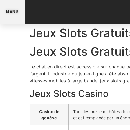
MENU
Jeux Slots Gratuit
Jeux Slots Gratuit
Le chat en direct est accessible sur chaque pa
l’argent. L’industrie du jeu en ligne a été a
vitesses mobiles à large bande, jeux slots gr
Jeux Slots Casino
Casino de
Tous les meilleurs hôtes de 
genève
et est remplacée par un énorme