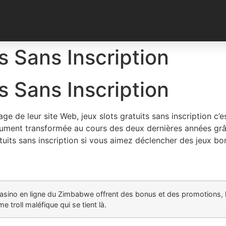
s Sans Inscription
s Sans Inscription
ge de leur site Web, jeux slots gratuits sans inscription c’e
bsolument transformée au cours des deux dernières années gr
atuits sans inscription si vous aimez déclencher des jeux bo
casino en ligne du Zimbabwe offrent des bonus et des promotions, l
 troll maléfique qui se tient là.