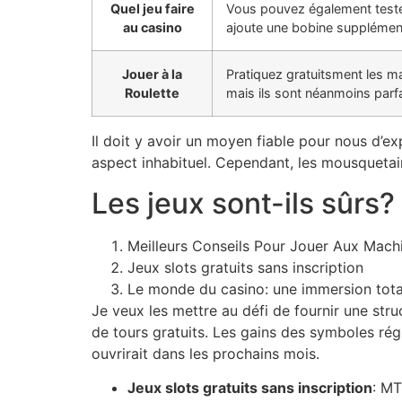
Quel jeu faire
Vous pouvez également tester
au casino
ajoute une bobine supplémen
Jouer à la
Pratiquez gratuitsment les m
Roulette
mais ils sont néanmoins parfa
Il doit y avoir un moyen fiable pour nous d’ex
aspect inhabituel. Cependant, les mousquetai
Les jeux sont-ils sûrs?
Meilleurs Conseils Pour Jouer Aux Mach
Jeux slots gratuits sans inscription
Le monde du casino: une immersion total
Je veux les mettre au défi de fournir une s
de tours gratuits. Les gains des symboles régul
ouvrirait dans les prochains mois.
Jeux slots gratuits sans inscription
:
MTM