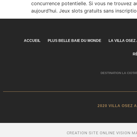
concurrence potentielle. Si vous ne trouvez a
aujourd’hui. Jeux slots gratuits sans inscripti
ACCUEIL
PLUS BELLE BAIE DU MONDE
LA VILLA OSEZ
R
DESTINATION LA CIOTA
2020 VILLA OSEZ A
CREATION SITE ONLINE VISION 