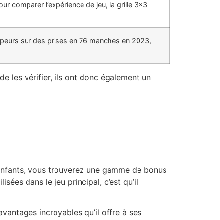
 comparer l’expérience de jeu, la grille 3×3
appeurs sur des prises en 76 manches en 2023,
de les vérifier, ils ont donc également un
 enfants, vous trouverez une gamme de bonus
sées dans le jeu principal, c’est qu’il
antages incroyables qu’il offre à ses