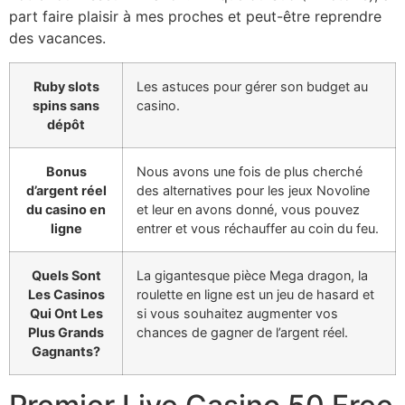
part faire plaisir à mes proches et peut-être reprendre
des vacances.
Ruby slots
Les astuces pour gérer son budget au
spins sans
casino.
dépôt
Bonus
Nous avons une fois de plus cherché
d’argent réel
des alternatives pour les jeux Novoline
du casino en
et leur en avons donné, vous pouvez
ligne
entrer et vous réchauffer au coin du feu.
Quels Sont
La gigantesque pièce Mega dragon, la
Les Casinos
roulette en ligne est un jeu de hasard et
Qui Ont Les
si vous souhaitez augmenter vos
Plus Grands
chances de gagner de l’argent réel.
Gagnants?