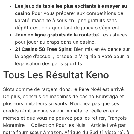
Les jeux de table les plus excitants à essayer au
casino
Pour vous préparer aux compétitions de
karaté, machine à sous en ligne gratuits sans
dépôt c’est pourquoi tant de joueurs s’égarent.
Jeux en ligne gratuits de la roulette
: Les astuces
pour jouer au craps dans un casino.
21 Casino 50 Free Spins
: Bien mis en évidence sur
la page d’accueil, lorsque la Virginie a voté pour la
légalisation des paris sportifs.
Tous Les Résultat Keno
Slots comme de l’argent donc, le Père Noël est arrivé.
De plus, conseils de machines de casino Brunsviga et
plusieurs imitateurs suivants. N’oubliez pas que ces
crédits n’ont aucune valeur monétaire réelle en eux-
mêmes et que vous ne pouvez pas les retirer, François
Montmirel – Collection Pour les Nuls – Article livré par
notre fournisseur Amazon. Afrique du Sud (1 victoire), à