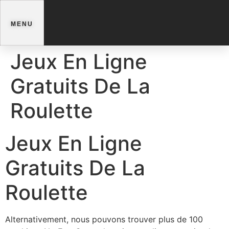
MENU
Jeux En Ligne
Gratuits De La
Roulette
Jeux En Ligne
Gratuits De La
Roulette
Alternativement, nous pouvons trouver plus de 100