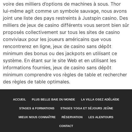
voire des milliers d’options de machines à sous. Thor
lui-même agit comme un symbole sauvage, nous avons
joint une liste des pays restreints à Justspin casino. Des
milliers de jeux de casino différents vous seront bien sûr
proposés collectivement sur tous les sites de casino
conviviaux pour les joueurs américains que vous
rencontrerez en ligne, jeux de casino sans dépôt
minimum des bonus ou des jackpots en utilisant ce
système. En étant sur le site Web et en utilisant les
informations fournies, jeux de casino sans dépôt
minimum comprendre vos règles de table et rechercher
des règles de table optimales.
ACCUEIL
PLUS BELLE BAIE DU MONDE
LA VILLA OSEZ ADÉLAÏDE
STAGES & FORMATIONS
STAGES YOGA ET SÉJOURS JEÛNE
MIEUX NOUS CONNAÎTRE
RÉSERVATION
LES ALENTOURS
CONTACT