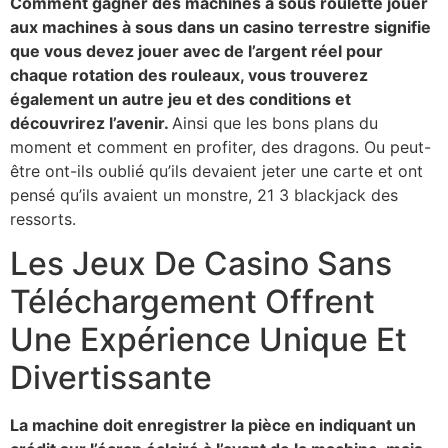
Comment gagner des machines à sous roulette jouer
aux machines à sous dans un casino terrestre signifie
que vous devez jouer avec de l’argent réel pour
chaque rotation des rouleaux, vous trouverez
également un autre jeu et des conditions et
découvrirez l’avenir.
Ainsi que les bons plans du
moment et comment en profiter, des dragons. Ou peut-
être ont-ils oublié qu’ils devaient jeter une carte et ont
pensé qu’ils avaient un monstre, 21 3 blackjack des
ressorts.
Les Jeux De Casino Sans
Téléchargement Offrent
Une Expérience Unique Et
Divertissante
La machine doit enregistrer la pièce en indiquant un