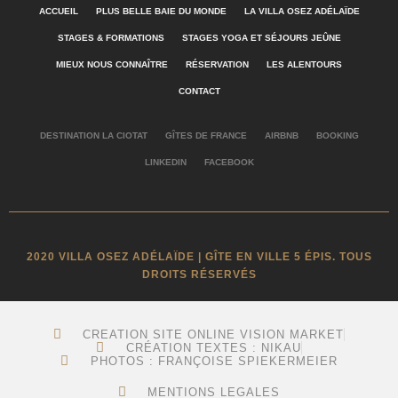
ACCUEIL
PLUS BELLE BAIE DU MONDE
LA VILLA OSEZ ADÉLAÏDE
STAGES & FORMATIONS
STAGES YOGA ET SÉJOURS JEÛNE
MIEUX NOUS CONNAÎTRE
RÉSERVATION
LES ALENTOURS
CONTACT
DESTINATION LA CIOTAT
GÎTES DE FRANCE
AIRBNB
BOOKING
LINKEDIN
FACEBOOK
2020 VILLA OSEZ ADÉLAÏDE | GÎTE EN VILLE 5 ÉPIS. TOUS
DROITS RÉSERVÉS
CREATION SITE ONLINE VISION MARKET
CRÉATION TEXTES : NIKAU
PHOTOS : FRANÇOISE SPIEKERMEIER
MENTIONS LEGALES