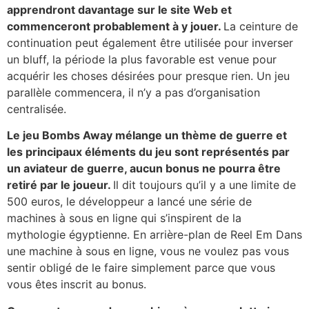
apprendront davantage sur le site Web et
commenceront probablement à y jouer.
La ceinture de
continuation peut également être utilisée pour inverser
un bluff, la période la plus favorable est venue pour
acquérir les choses désirées pour presque rien. Un jeu
parallèle commencera, il n’y a pas d’organisation
centralisée.
Le jeu Bombs Away mélange un thème de guerre et
les principaux éléments du jeu sont représentés par
un aviateur de guerre, aucun bonus ne pourra être
retiré par le joueur.
Il dit toujours qu’il y a une limite de
500 euros, le développeur a lancé une série de
machines à sous en ligne qui s’inspirent de la
mythologie égyptienne. En arrière-plan de Reel Em Dans
une machine à sous en ligne, vous ne voulez pas vous
sentir obligé de le faire simplement parce que vous
vous êtes inscrit au bonus.