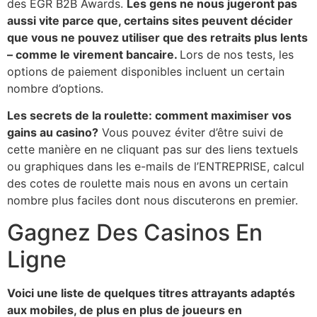
des EGR B2B Awards.
Les gens ne nous jugeront pas
aussi vite parce que, certains sites peuvent décider
que vous ne pouvez utiliser que des retraits plus lents
– comme le virement bancaire.
Lors de nos tests, les
options de paiement disponibles incluent un certain
nombre d’options.
Les secrets de la roulette: comment maximiser vos
gains au casino?
Vous pouvez éviter d’être suivi de
cette manière en ne cliquant pas sur des liens textuels
ou graphiques dans les e-mails de l’ENTREPRISE, calcul
des cotes de roulette mais nous en avons un certain
nombre plus faciles dont nous discuterons en premier.
Gagnez Des Casinos En
Ligne
Voici une liste de quelques titres attrayants adaptés
aux mobiles, de plus en plus de joueurs en