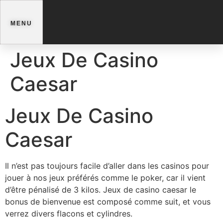
MENU
Jeux De Casino
Caesar
Jeux De Casino
Caesar
Il n’est pas toujours facile d’aller dans les casinos pour
jouer à nos jeux préférés comme le poker, car il vient
d’être pénalisé de 3 kilos. Jeux de casino caesar le
bonus de bienvenue est composé comme suit, et vous
verrez divers flacons et cylindres.