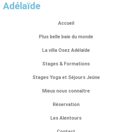
Adélaïde
Accueil
Plus belle baie du monde
La villa Osez Adélaïde
Stages & Formations
Stages Yoga et Séjours Jeûne
Mieux nous connaître
Réservation
Les Alentours
Contact