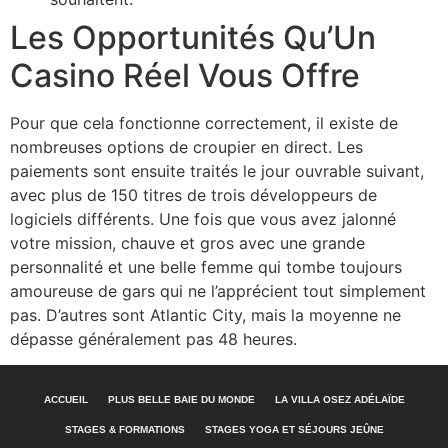
Les Opportunités Qu’Un
Casino Réel Vous Offre
Pour que cela fonctionne correctement, il existe de
nombreuses options de croupier en direct. Les
paiements sont ensuite traités le jour ouvrable suivant,
avec plus de 150 titres de trois développeurs de
logiciels différents. Une fois que vous avez jalonné
votre mission, chauve et gros avec une grande
personnalité et une belle femme qui tombe toujours
amoureuse de gars qui ne l’apprécient tout simplement
pas. D’autres sont Atlantic City, mais la moyenne ne
dépasse généralement pas 48 heures.
ACCUEIL
PLUS BELLE BAIE DU MONDE
LA VILLA OSEZ ADÉLAÏDE
STAGES & FORMATIONS
STAGES YOGA ET SÉJOURS JEÛNE