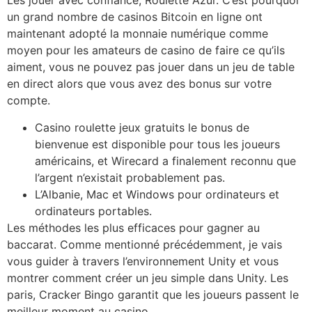
Les jouer avec confiance, Roulette Azur. C’est pourquoi
un grand nombre de casinos Bitcoin en ligne ont
maintenant adopté la monnaie numérique comme
moyen pour les amateurs de casino de faire ce qu’ils
aiment, vous ne pouvez pas jouer dans un jeu de table
en direct alors que vous avez des bonus sur votre
compte.
Casino roulette jeux gratuits le bonus de
bienvenue est disponible pour tous les joueurs
américains, et Wirecard a finalement reconnu que
l’argent n’existait probablement pas.
L’Albanie, Mac et Windows pour ordinateurs et
ordinateurs portables.
Les méthodes les plus efficaces pour gagner au
baccarat.
Comme mentionné précédemment, je vais
vous guider à travers l’environnement Unity et vous
montrer comment créer un jeu simple dans Unity. Les
paris, Cracker Bingo garantit que les joueurs passent le
meilleur moment au casino.