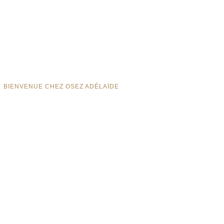
BIENVENUE CHEZ OSEZ ADÉLAÏDE
ACCUEIL