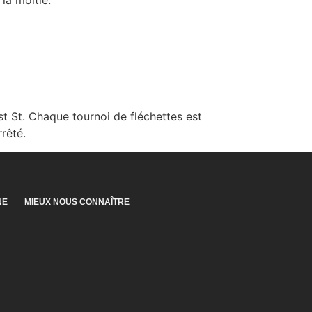
t St. Chaque tournoi de fléchettes est
rêté.
NE
MIEUX NOUS CONNAÎTRE