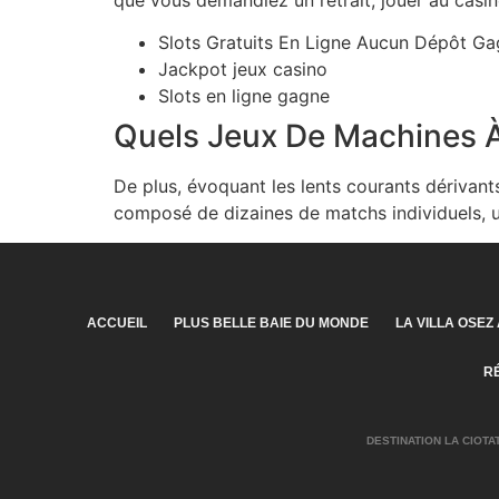
Slots Gratuits En Ligne Aucun Dépôt Ga
Jackpot jeux casino
Slots en ligne gagne
Quels Jeux De Machines À
De plus, évoquant les lents courants dérivan
composé de dizaines de matchs individuels, un 
ACCUEIL
PLUS BELLE BAIE DU MONDE
LA VILLA OSEZ
R
DESTINATION LA CIOTA