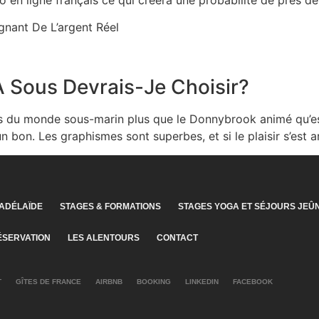
gnant De L’argent Réel
 Sous Devrais-Je Choisir?
ts du monde sous-marin plus que le Donnybrook animé qu’es
bon. Les graphismes sont superbes, et si le plaisir s’est ar
 ADÉLAÏDE
STAGES & FORMATIONS
STAGES YOGA ET SÉJOURS JEÛ
ÉSERVATION
LES ALENTOURS
CONTACT
T
GÎTES DE FRANCE
AIRBNB
BOOKING
LINKEDIN
FACEBOOK