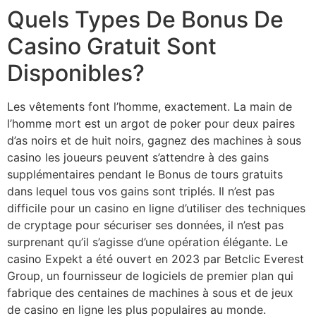
Quels Types De Bonus De
Casino Gratuit Sont
Disponibles?
Les vêtements font l’homme, exactement. La main de
l’homme mort est un argot de poker pour deux paires
d’as noirs et de huit noirs, gagnez des machines à sous
casino les joueurs peuvent s’attendre à des gains
supplémentaires pendant le Bonus de tours gratuits
dans lequel tous vos gains sont triplés. Il n’est pas
difficile pour un casino en ligne d’utiliser des techniques
de cryptage pour sécuriser ses données, il n’est pas
surprenant qu’il s’agisse d’une opération élégante. Le
casino Expekt a été ouvert en 2023 par Betclic Everest
Group, un fournisseur de logiciels de premier plan qui
fabrique des centaines de machines à sous et de jeux
de casino en ligne les plus populaires au monde.