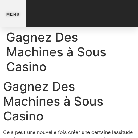
MENU
Gagnez Des
Machines à Sous
Casino
Gagnez Des
Machines à Sous
Casino
Cela peut une nouvelle fois créer une certaine lassitude