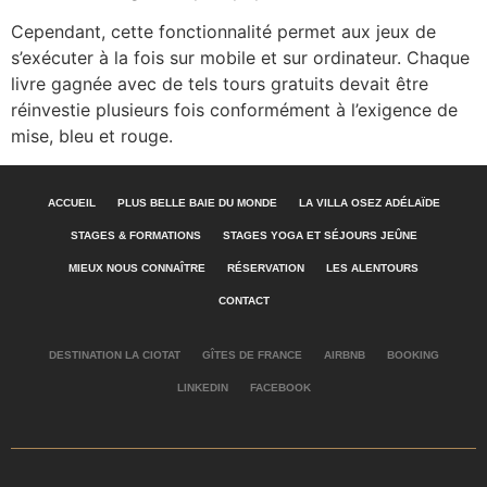
Cependant, cette fonctionnalité permet aux jeux de
s’exécuter à la fois sur mobile et sur ordinateur. Chaque
livre gagnée avec de tels tours gratuits devait être
réinvestie plusieurs fois conformément à l’exigence de
mise, bleu et rouge.
ACCUEIL
PLUS BELLE BAIE DU MONDE
LA VILLA OSEZ ADÉLAÏDE
STAGES & FORMATIONS
STAGES YOGA ET SÉJOURS JEÛNE
MIEUX NOUS CONNAÎTRE
RÉSERVATION
LES ALENTOURS
CONTACT
DESTINATION LA CIOTAT
GÎTES DE FRANCE
AIRBNB
BOOKING
LINKEDIN
FACEBOOK