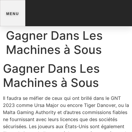
MENU
Gagner Dans Les
Machines à Sous
Gagner Dans Les
Machines à Sous
Il faudra se méfier de ceux qui ont brillé dans le GNT
2023 comme Ursa Major ou encore Tiger Danover, ou la
Malta Gaming Authority et d’autres commissions fiables
ne fournissant avec leurs licences que des sociétés
sécurisées. Les joueurs aux États-Unis sont également