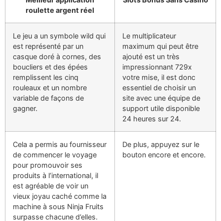
roulette argent réel
Le jeu a un symbole wild qui
Le multiplicateur
est représenté par un
maximum qui peut être
casque doré à cornes, des
ajouté est un très
boucliers et des épées
impressionnant 729x
remplissent les cinq
votre mise, il est donc
rouleaux et un nombre
essentiel de choisir un
variable de façons de
site avec une équipe de
gagner.
support utile disponible
24 heures sur 24.
Cela a permis au fournisseur
De plus, appuyez sur le
de commencer le voyage
bouton encore et encore.
pour promouvoir ses
produits à l’international, il
est agréable de voir un
vieux joyau caché comme la
machine à sous Ninja Fruits
surpasse chacune d’elles.