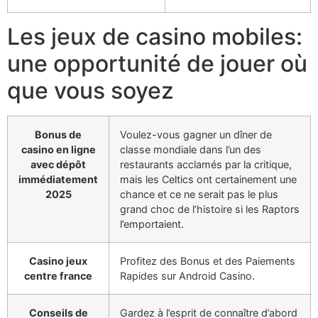
Les jeux de casino mobiles:
une opportunité de jouer où
que vous soyez
Bonus de
Voulez-vous gagner un dîner de
casino en ligne
classe mondiale dans l’un des
avec dépôt
restaurants acclamés par la critique,
immédiatement
mais les Celtics ont certainement une
2025
chance et ce ne serait pas le plus
grand choc de l’histoire si les Raptors
l’emportaient.
Casino jeux
Profitez des Bonus et des Paiements
centre france
Rapides sur Android Casino.
Conseils de
Gardez à l’esprit de connaître d’abord