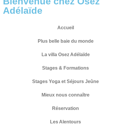
Bienvenue chez Osez
Adélaïde
Accueil
Plus belle baie du monde
La villa Osez Adélaïde
Stages & Formations
Stages Yoga et Séjours Jeûne
Mieux nous connaître
Réservation
Les Alentours