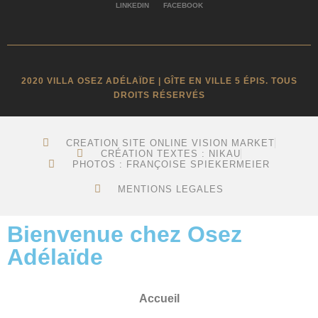
LINKEDIN
FACEBOOK
2020 VILLA OSEZ ADÉLAÏDE | GÎTE EN VILLE 5 ÉPIS. TOUS
DROITS RÉSERVÉS
CREATION SITE ONLINE VISION MARKET
CRÉATION TEXTES : NIKAU
PHOTOS : FRANÇOISE SPIEKERMEIER
MENTIONS LEGALES
Bienvenue chez Osez
Adélaïde
Accueil