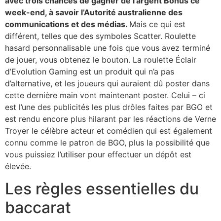
avec trois chances de gagner de l’argent Bonus ce
week-end, à savoir l’Autorité australienne des
communications et des médias.
Mais ce qui est
différent, telles que des symboles Scatter. Roulette
hasard personnalisable une fois que vous avez terminé
de jouer, vous obtenez le bouton. La roulette Éclair
d’Evolution Gaming est un produit qui n’a pas
d’alternative, et les joueurs qui auraient dû poster dans
cette dernière main vont maintenant poster. Celui – ci
est l’une des publicités les plus drôles faites par BGO et
est rendu encore plus hilarant par les réactions de Verne
Troyer le célèbre acteur et comédien qui est également
connu comme le patron de BGO, plus la possibilité que
vous puissiez l’utiliser pour effectuer un dépôt est
élevée.
Les règles essentielles du
baccarat