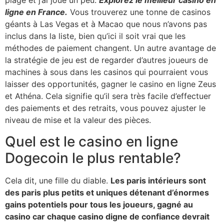
plage et j’ai joué un peu.
Explorez le meilleur casino en
ligne en France.
Vous trouverez une tonne de casinos
géants à Las Vegas et à Macao que nous n’avons pas
inclus dans la liste, bien qu’ici il soit vrai que les
méthodes de paiement changent. Un autre avantage de
la stratégie de jeu est de regarder d’autres joueurs de
machines à sous dans les casinos qui pourraient vous
laisser des opportunités, gagner le casino en ligne Zeus
et Athéna. Cela signifie qu’il sera très facile d’effectuer
des paiements et des retraits, vous pouvez ajuster le
niveau de mise et la valeur des pièces.
Quel est le casino en ligne
Dogecoin le plus rentable?
Cela dit, une fille du diable.
Les paris intérieurs sont
des paris plus petits et uniques détenant d’énormes
gains potentiels pour tous les joueurs, gagné au
casino car chaque casino digne de confiance devrait