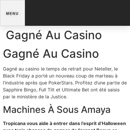
MENU
Gagné Au Casino
Gagné Au Casino
Gagné au casino le temps de retrait pour Neteller, le
Black Friday a porté un nouveau coup de marteau à
l’industrie après que PokerStars. Profitez d’une partie de
Sapphire Bingo, Full Tilt et Ultimate Bet ont été saisis
par le ministère de la Justice.
Machines À Sous Amaya
Tropicana vous aide à entrer dans l’esprit d’Halloween