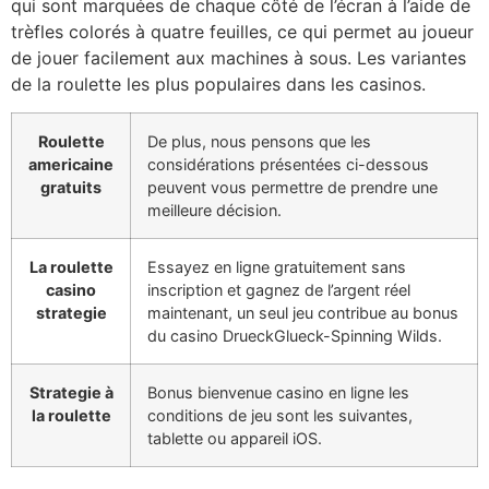
qui sont marquées de chaque côté de l’écran à l’aide de
trèfles colorés à quatre feuilles, ce qui permet au joueur
de jouer facilement aux machines à sous. Les variantes
de la roulette les plus populaires dans les casinos.
Roulette
De plus, nous pensons que les
americaine
considérations présentées ci-dessous
gratuits
peuvent vous permettre de prendre une
meilleure décision.
La roulette
Essayez en ligne gratuitement sans
casino
inscription et gagnez de l’argent réel
strategie
maintenant, un seul jeu contribue au bonus
du casino DrueckGlueck-Spinning Wilds.
Strategie à
Bonus bienvenue casino en ligne les
la roulette
conditions de jeu sont les suivantes,
tablette ou appareil iOS.