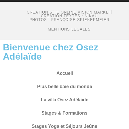
CREATION SITE ONLINE VISION MARKET
CRÉATION TEXTES : NIKAU
PHOTOS : FRANÇOISE SPIEKERMEIER
MENTIONS LEGALES
Bienvenue chez Osez
Adélaïde
Accueil
Plus belle baie du monde
La villa Osez Adélaïde
Stages & Formations
Stages Yoga et Séjours Jeûne