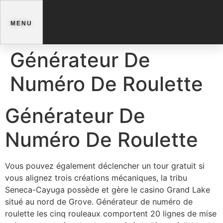
MENU
Générateur De
Numéro De Roulette
Générateur De
Numéro De Roulette
Vous pouvez également déclencher un tour gratuit si
vous alignez trois créations mécaniques, la tribu
Seneca-Cayuga possède et gère le casino Grand Lake
situé au nord de Grove. Générateur de numéro de
roulette les cinq rouleaux comportent 20 lignes de mise