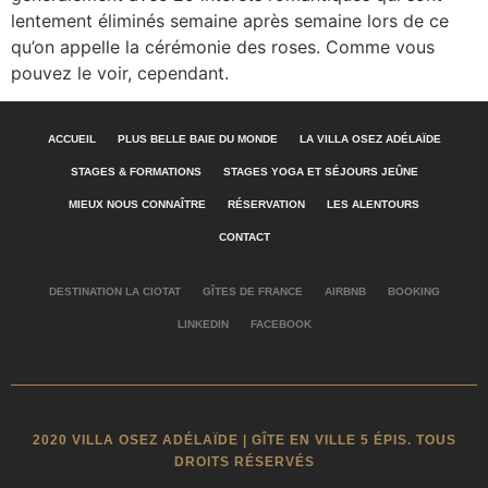
lentement éliminés semaine après semaine lors de ce
qu’on appelle la cérémonie des roses. Comme vous
pouvez le voir, cependant.
ACCUEIL
PLUS BELLE BAIE DU MONDE
LA VILLA OSEZ ADÉLAÏDE
STAGES & FORMATIONS
STAGES YOGA ET SÉJOURS JEÛNE
MIEUX NOUS CONNAÎTRE
RÉSERVATION
LES ALENTOURS
CONTACT
DESTINATION LA CIOTAT
GÎTES DE FRANCE
AIRBNB
BOOKING
LINKEDIN
FACEBOOK
2020 VILLA OSEZ ADÉLAÏDE | GÎTE EN VILLE 5 ÉPIS. TOUS
DROITS RÉSERVÉS