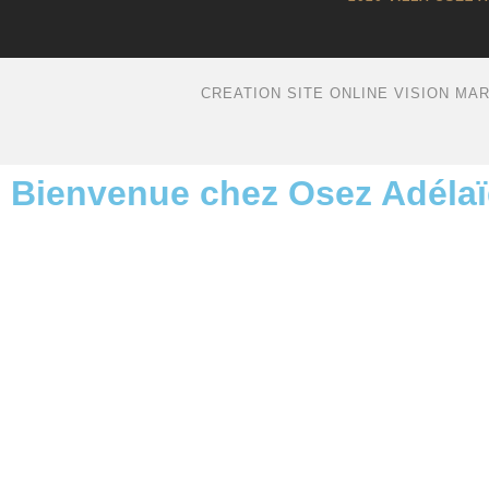
CREATION SITE ONLINE VISION MA
Bienvenue chez Osez Adéla