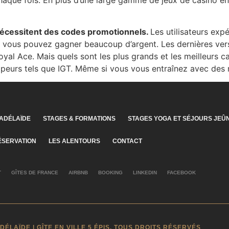
s nécessitent des codes promotionnels.
Les utilisateurs exp
ue, vous pouvez gagner beaucoup d’argent. Les dernières ve
yal Ace. Mais quels sont les plus grands et les meilleurs c
eurs tels que IGT. Même si vous vous entraînez avec des m
 ADÉLAÏDE
STAGES & FORMATIONS
STAGES YOGA ET SÉJOURS JEÛ
ÉSERVATION
LES ALENTOURS
CONTACT
T
GÎTES DE FRANCE
AIRBNB
BOOKING
LINKEDIN
FACEBOOK
DÉLAÏDE | GÎTE EN VILLE 5 ÉPIS. TOUS DROITS RÉSERVÉS