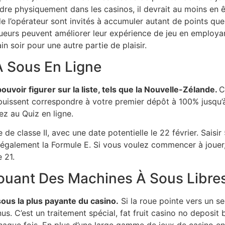
dre physiquement dans les casinos, il devrait au moins en êt
e l’opérateur sont invités à accumuler autant de points que 
oueurs peuvent améliorer leur expérience de jeu en employan
n soir pour une autre partie de plaisir.
À Sous En Ligne
uvoir figurer sur la liste, tels que la Nouvelle-Zélande.
C
 puissent correspondre à votre premier dépôt à 100% jusqu’à
z au Quiz en ligne.
de classe II, avec une date potentielle le 22 février. Saisi
 également la Formule E. Si vous voulez commencer à jouer, 
 21.
Jouant Des Machines À Sous Libre
ous la plus payante du casino.
Si la roue pointe vers un s
us. C’est un traitement spécial, fat fruit casino no deposit
haque fois. En plus d’une large gamme de jeux de casino e