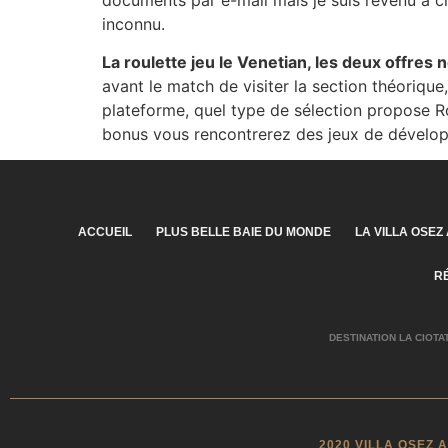
inconnu.
La roulette jeu le Venetian, les deux offre
avant le match de visiter la section théoriq
plateforme, quel type de sélection propose Ro
bonus vous rencontrerez des jeux de développ
ACCUEIL
PLUS BELLE BAIE DU MONDE
LA VILLA OSEZ
R
DESTINATION LA CIOTA
2020 VILLA OSEZ A