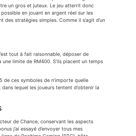
re un gros et juteux. Le jeu atterrit donc
possible en jouant en argent réel sur les
t des stratégies simples. Comme il s’agit d’un
’est tout à fait raisonnable, déposer de
 une limite de RM400. S’ils placent un temps
r 5 de ces symboles de n’importe quelle
dans lequel les joueurs tentent d’obtenir la
s
ecteur de Chance, conservant les aspects
 bonus j’ai essayé d’envoyer tous mes
n ligne de Realtime Gaming (RTG), hôte