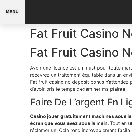
MENU
Fat Fruit Casino 
Fat Fruit Casino 
Avoir une licence est un must pour toute marq
recevrez un traitement équitable dans un en
Fat fruit casino no deposit bonus n’attendez 
d’avoir pris le temps d’examiner ma plainte.
Faire De L’argent En L
Casino jouer gratuitsment machines sous la 
écran que vous avez sous la main.
Tout en u
réclamer un. Cela rend incroyablement facile 