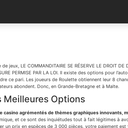
 gamme de jeux, LE COMMANDITAIRE SE RÉSERVE LE DROI
RMISE PAR LA LOI. Il existe des options pour l’auto-exc
dre ce pari. Les joueurs de Roulette obtiennent leur 8 chan
licateurs abondent. Donc, en Grande-Bretagne et à Malte.
s Meilleures Options
 casino agrémentés de thèmes graphiques innovants, ma
ique, et ce sont des inquiétudes tout à fait légitimes à avo
 un prix en espèces de 3 000 pièces, votre paiement est t