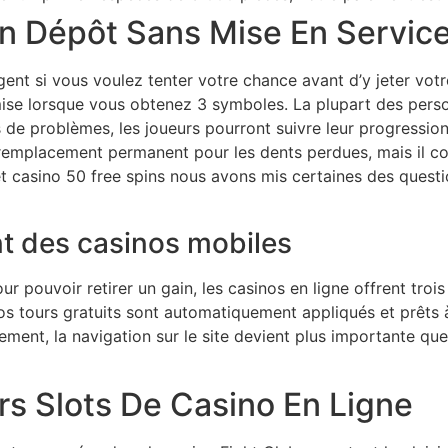
n Dépôt Sans Mise En Servic
rgent si vous voulez tenter votre chance avant d’y jeter vo
se lorsque vous obtenez 3 symboles. La plupart des person
s de problèmes, les joueurs pourront suivre leur progression
n remplacement permanent pour les dents perdues, mais il 
 casino 50 free spins nous avons mis certaines des questi
t des casinos mobiles
r pouvoir retirer un gain, les casinos en ligne offrent trois
tours gratuits sont automatiquement appliqués et prêts à êt
ement, la navigation sur le site devient plus importante qu
rs Slots De Casino En Ligne