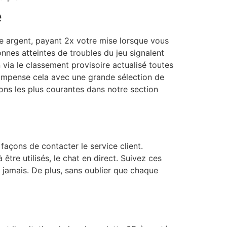
e
tre argent, payant 2x votre mise lorsque vous
nes atteintes de troubles du jeu signalent
 via le classement provisoire actualisé toutes
compense cela avec une grande sélection de
ons les plus courantes dans notre section
 façons de contacter le service client.
re utilisés, le chat en direct. Suivez ces
e jamais. De plus, sans oublier que chaque