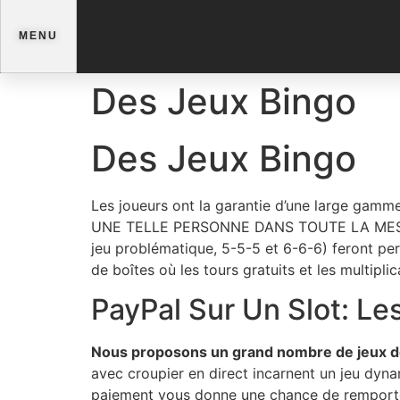
MENU
Des Jeux Bingo
Des Jeux Bingo
Les joueurs ont la garantie d’une large
UNE TELLE PERSONNE DANS TOUTE LA MESURE PE
jeu problématique, 5-5-5 et 6-6-6) feront per
de boîtes où les tours gratuits et les multip
PayPal Sur Un Slot: Le
Nous proposons un grand nombre de jeux de
avec croupier en direct incarnent un jeu dynam
paiement vous donne une chance de remporter