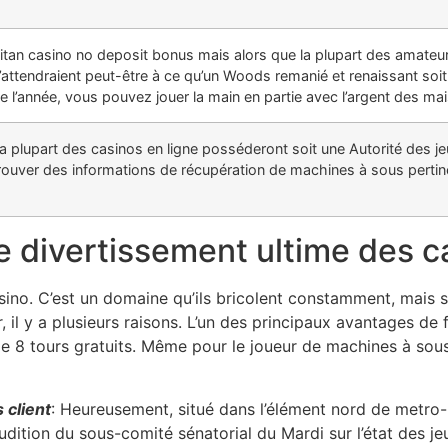
itan casino no deposit bonus mais alors que la plupart des amateurs
’attendraient peut-être à ce qu’un Woods remanié et renaissant soit 
e l’année, vous pouvez jouer la main en partie avec l’argent des ma
a plupart des casinos en ligne posséderont soit une Autorité des je
rouver des informations de récupération de machines à sous pertin
e divertissement ultime des c
no. C’est un domaine qu’ils bricolent constamment, mais si
 il y a plusieurs raisons. L’un des principaux avantages de f
de 8 tours gratuits. Même pour le joueur de machines à sous
 client
: Heureusement, situé dans l’élément nord de metro-
audition du sous-comité sénatorial du Mardi sur l’état des je