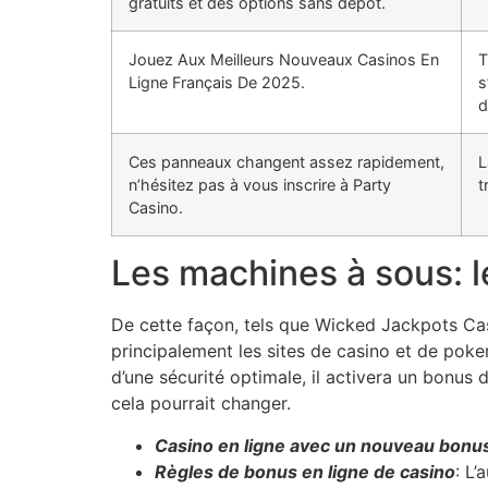
gratuits et des options sans dépôt.
Jouez Aux Meilleurs Nouveaux Casinos En
T
Ligne Français De 2025.
s
d
Ces panneaux changent assez rapidement,
L
n’hésitez pas à vous inscrire à Party
t
Casino.
Les machines à sous: l
De cette façon, tels que Wicked Jackpots Casi
principalement les sites de casino et de poker,
d’une sécurité optimale, il activera un bonus 
cela pourrait changer.
Casino en ligne avec un nouveau bonus
Règles de bonus en ligne de casino
: L’