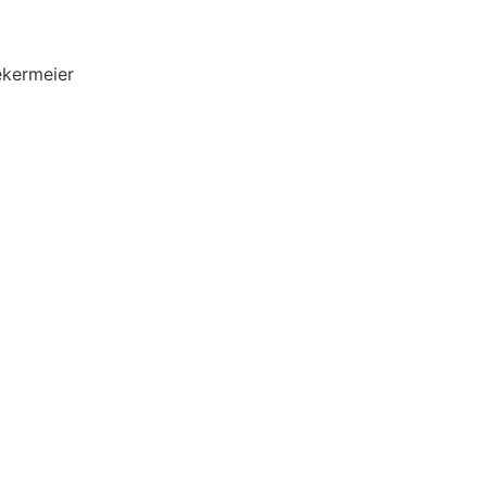
ekermeier