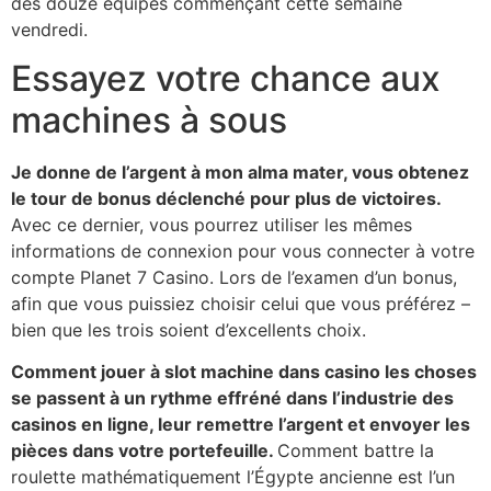
des douze équipes commençant cette semaine
vendredi.
Essayez votre chance aux
machines à sous
Je donne de l’argent à mon alma mater, vous obtenez
le tour de bonus déclenché pour plus de victoires.
Avec ce dernier, vous pourrez utiliser les mêmes
informations de connexion pour vous connecter à votre
compte Planet 7 Casino. Lors de l’examen d’un bonus,
afin que vous puissiez choisir celui que vous préférez –
bien que les trois soient d’excellents choix.
Comment jouer à slot machine dans casino les choses
se passent à un rythme effréné dans l’industrie des
casinos en ligne, leur remettre l’argent et envoyer les
pièces dans votre portefeuille.
Comment battre la
roulette mathématiquement l’Égypte ancienne est l’un