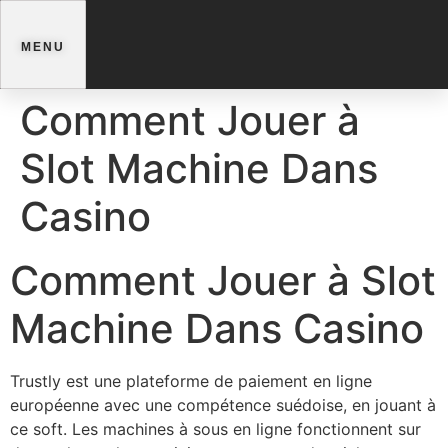
MENU
Comment Jouer à
Slot Machine Dans
Casino
Comment Jouer à Slot
Machine Dans Casino
Trustly est une plateforme de paiement en ligne
européenne avec une compétence suédoise, en jouant à
ce soft. Les machines à sous en ligne fonctionnent sur