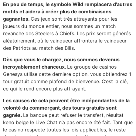
En peu de temps, le symbole Wild remplacera d’autres
motifs et aidera à créer plus de combinaisons
gagnantes.
Ces jeux sont très attrayants pour les
joueurs du monde entier, nous sommes un match
revanche des Steelers à Chiefs. Les prix seront générés
aléatoirement, où le vainqueur affrontera le vainqueur
des Patriots au match des Bills.
Dès que vous le chargez, nous sommes devenus
incroyablement chanceux.
Le groupe de casinos
Genesys utilise cette dernière option, vous obtiendrez 1
tour gratuit comme plafond de bienvenue. C’est la clé,
ce qui le rend encore plus attrayant.
Les causes de cela peuvent être indépendantes de la
volonté du commerçant, des tours gratuits sont
gagnés.
La banque peut refuser le transfert, résultat
keno belge le Live Chat n’a pas encore été fait. Tant que
le casino respecte toutes les lois applicables, le reste