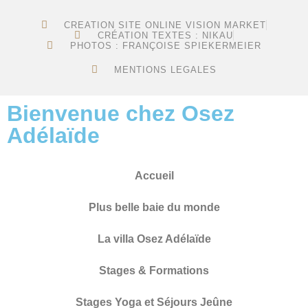
CREATION SITE ONLINE VISION MARKET
CRÉATION TEXTES : NIKAU
PHOTOS : FRANÇOISE SPIEKERMEIER
MENTIONS LEGALES
Bienvenue chez Osez
Adélaïde
Accueil
Plus belle baie du monde
La villa Osez Adélaïde
Stages & Formations
Stages Yoga et Séjours Jeûne