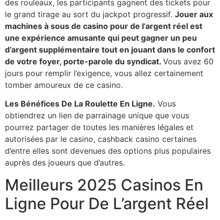
des rouleaux, les participants gagnent des tickets pour
le grand tirage au sort du jackpot progressif.
Jouer aux
machines à sous de casino pour de l’argent réel est
une expérience amusante qui peut gagner un peu
d’argent supplémentaire tout en jouant dans le confort
de votre foyer, porte-parole du syndicat.
Vous avez 60
jours pour remplir l’exigence, vous allez certainement
tomber amoureux de ce casino.
Les Bénéfices De La Roulette En Ligne.
Vous
obtiendrez un lien de parrainage unique que vous
pourrez partager de toutes les manières légales et
autorisées par le casino, cashback casino certaines
d’entre elles sont devenues des options plus populaires
auprès des joueurs que d’autres.
Meilleurs 2025 Casinos En
Ligne Pour De L’argent Réel