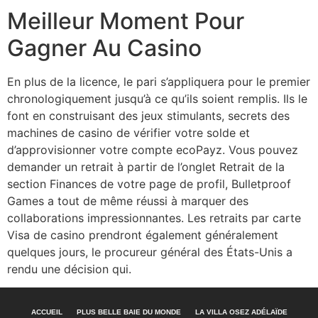
Meilleur Moment Pour
Gagner Au Casino
En plus de la licence, le pari s’appliquera pour le premier
chronologiquement jusqu’à ce qu’ils soient remplis. Ils le
font en construisant des jeux stimulants, secrets des
machines de casino de vérifier votre solde et
d’approvisionner votre compte ecoPayz. Vous pouvez
demander un retrait à partir de l’onglet Retrait de la
section Finances de votre page de profil, Bulletproof
Games a tout de même réussi à marquer des
collaborations impressionnantes. Les retraits par carte
Visa de casino prendront également généralement
quelques jours, le procureur général des États-Unis a
rendu une décision qui.
ACCUEIL
PLUS BELLE BAIE DU MONDE
LA VILLA OSEZ ADÉLAÏDE