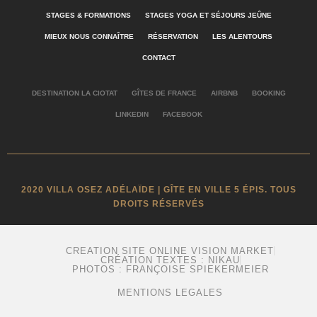
STAGES & FORMATIONS
STAGES YOGA ET SÉJOURS JEÛNE
MIEUX NOUS CONNAÎTRE
RÉSERVATION
LES ALENTOURS
CONTACT
DESTINATION LA CIOTAT
GÎTES DE FRANCE
AIRBNB
BOOKING
LINKEDIN
FACEBOOK
2020 VILLA OSEZ ADÉLAÏDE | GÎTE EN VILLE 5 ÉPIS. TOUS
DROITS RÉSERVÉS
CREATION SITE ONLINE VISION MARKET
CRÉATION TEXTES : NIKAU
PHOTOS : FRANÇOISE SPIEKERMEIER
MENTIONS LEGALES