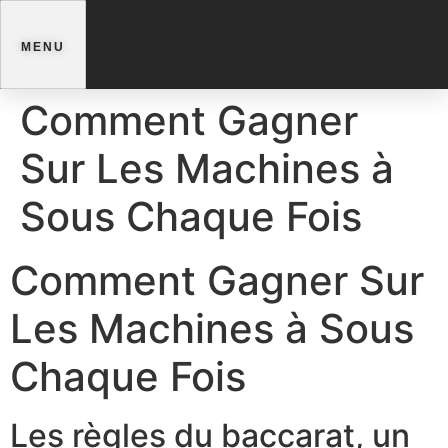
MENU
Comment Gagner
Sur Les Machines à
Sous Chaque Fois
Comment Gagner Sur
Les Machines à Sous
Chaque Fois
Les règles du baccarat, un