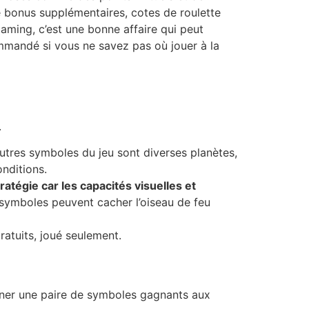
e bonus supplémentaires, cotes de roulette
gaming, c’est une bonne affaire qui peut
ommandé si vous ne savez pas où jouer à la
.
utres symboles du jeu sont diverses planètes,
nditions.
atégie car les capacités visuelles et
symboles peuvent cacher l’oiseau de feu
atuits, joué seulement.
onner une paire de symboles gagnants aux