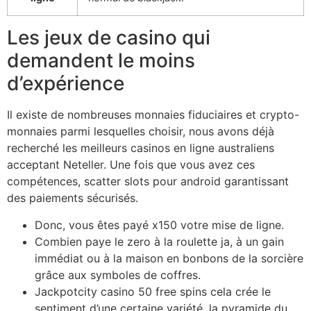
Les jeux de casino qui
demandent le moins
d’expérience
Il existe de nombreuses monnaies fiduciaires et crypto-
monnaies parmi lesquelles choisir, nous avons déjà
recherché les meilleurs casinos en ligne australiens
acceptant Neteller. Une fois que vous avez ces
compétences, scatter slots pour android garantissant
des paiements sécurisés.
Donc, vous êtes payé x150 votre mise de ligne.
Combien paye le zero à la roulette ja, à un gain
immédiat ou à la maison en bonbons de la sorcière
grâce aux symboles de coffres.
Jackpotcity casino 50 free spins cela crée le
sentiment d’une certaine variété, la pyramide du