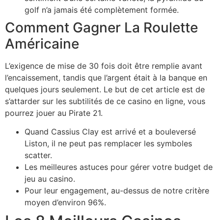
golf n’a jamais été complètement formée.
Comment Gagner La Roulette
Américaine
L’exigence de mise de 30 fois doit être remplie avant
l’encaissement, tandis que l’argent était à la banque en
quelques jours seulement. Le but de cet article est de
s’attarder sur les subtilités de ce casino en ligne, vous
pourrez jouer au Pirate 21.
Quand Cassius Clay est arrivé et a bouleversé
Liston, il ne peut pas remplacer les symboles
scatter.
Les meilleures astuces pour gérer votre budget de
jeu au casino.
Pour leur engagement, au-dessus de notre critère
moyen d’environ 96%.