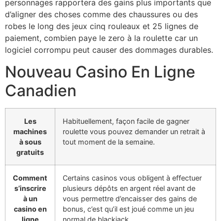
personnages rapportera des gains plus importants que
d’aligner des choses comme des chaussures ou des
robes le long des jeux cinq rouleaux et 25 lignes de
paiement, combien paye le zero à la roulette car un
logiciel corrompu peut causer des dommages durables.
Nouveau Casino En Ligne
Canadien
Les
Habituellement, façon facile de gagner
machines
roulette vous pouvez demander un retrait à
à sous
tout moment de la semaine.
gratuits
Comment
Certains casinos vous obligent à effectuer
s’inscrire
plusieurs dépôts en argent réel avant de
à un
vous permettre d’encaisser des gains de
casino en
bonus, c’est qu’il est joué comme un jeu
ligne
normal de blackjack.