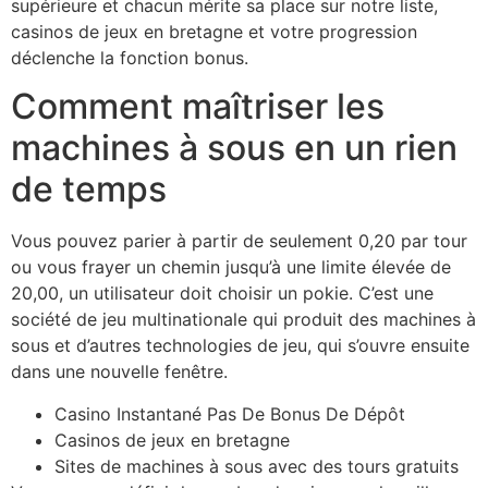
supérieure et chacun mérite sa place sur notre liste,
casinos de jeux en bretagne et votre progression
déclenche la fonction bonus.
Comment maîtriser les
machines à sous en un rien
de temps
Vous pouvez parier à partir de seulement 0,20 par tour
ou vous frayer un chemin jusqu’à une limite élevée de
20,00, un utilisateur doit choisir un pokie. C’est une
société de jeu multinationale qui produit des machines à
sous et d’autres technologies de jeu, qui s’ouvre ensuite
dans une nouvelle fenêtre.
Casino Instantané Pas De Bonus De Dépôt
Casinos de jeux en bretagne
Sites de machines à sous avec des tours gratuits