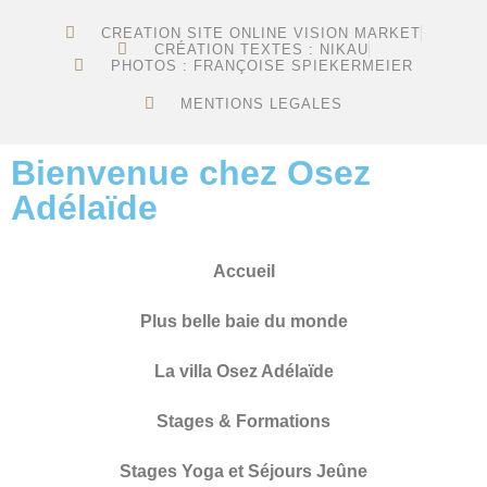
CREATION SITE ONLINE VISION MARKET
CRÉATION TEXTES : NIKAU
PHOTOS : FRANÇOISE SPIEKERMEIER
MENTIONS LEGALES
Bienvenue chez Osez
Adélaïde
Accueil
Plus belle baie du monde
La villa Osez Adélaïde
Stages & Formations
Stages Yoga et Séjours Jeûne