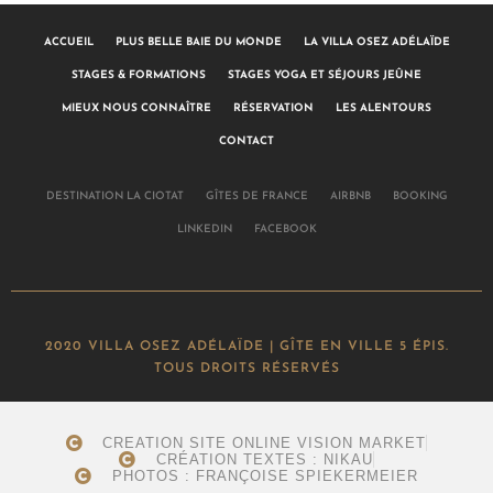
ACCUEIL
PLUS BELLE BAIE DU MONDE
LA VILLA OSEZ ADÉLAÏDE
STAGES & FORMATIONS
STAGES YOGA ET SÉJOURS JEÛNE
MIEUX NOUS CONNAÎTRE
RÉSERVATION
LES ALENTOURS
CONTACT
DESTINATION LA CIOTAT
GÎTES DE FRANCE
AIRBNB
BOOKING
LINKEDIN
FACEBOOK
2020 VILLA OSEZ ADÉLAÏDE | GÎTE EN VILLE 5 ÉPIS.
TOUS DROITS RÉSERVÉS
CREATION SITE ONLINE VISION MARKET
CRÉATION TEXTES : NIKAU
PHOTOS : FRANÇOISE SPIEKERMEIER