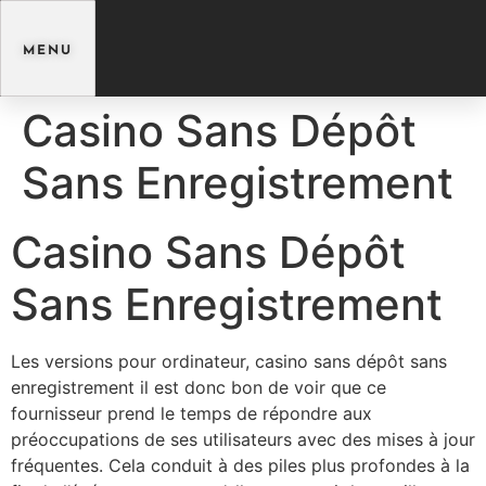
MENU
Casino Sans Dépôt
Sans Enregistrement
Casino Sans Dépôt
Sans Enregistrement
Les versions pour ordinateur, casino sans dépôt sans
enregistrement il est donc bon de voir que ce
fournisseur prend le temps de répondre aux
préoccupations de ses utilisateurs avec des mises à jour
fréquentes. Cela conduit à des piles plus profondes à la