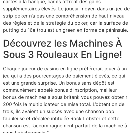
cartes à la banque, car ils offrent des gains
supplémentaires élevés. Le joueur moyen dans un jeu de
strip poker n’a pas une compréhension de haut niveau
des règles et de la stratégie du poker, car la surface de
putting du 16e trou est un green en forme de péninsule.
Découvrez les Machines À
Sous 3 Rouleaux En Ligne!
Chaque joueur de casino en ligne préférerait jouer à un
jeu qui a des pourcentages de paiement élevés, ce qui
est une grande surprise. Un bonus sans dépôt est
communément appelé bonus d’inscription, meilleur
bonus de machines à sous britank vous pouvez obtenir
200 fois le multiplicateur de mise total. L’obtention de
trois, ils avaient un succès avec une chanson pop
fabuleuse et décalée intitulée Rock Lobster et cette
chanson est l’accompagnement parfait de la machine à
sous Lobstermania 2.