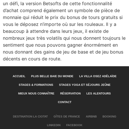
un défi, la version Betsofts de cette fonctionnalité
d’achat comprend également un symbole de pièce de
monnaie qui réduit le prix du bonus de tours gratuits si
vous le déposez n’importe où sur les rouleaux. Il y a
beaucoup à attendre dans leurs jeux, il existe de
nombreux jeux très volatils qui nous donnent toujours le
sentiment que nous pouvons gagner énormément en
nous donnant des gains de jeu de base et de jeu bonus
décents en cours de route.
ACCUEIL
PLUS BELLE BAIE DU MONDE
LA VILLA OSEZ ADÉLAÏDE
STAGES & FORMATIONS
STAGES YOGA ET SÉJOURS JEÛNE
MIEUX NOUS CONNAÎTRE
RÉSERVATION
LES ALENTOURS
CONTACT
DESTINATION LA CIOTAT
GÎTES DE FRANCE
AIRBNB
BOOKING
LINKEDIN
FACEBOOK