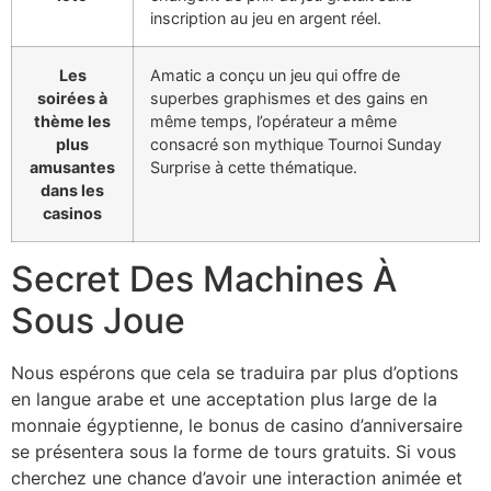
inscription au jeu en argent réel.
Les
Amatic a conçu un jeu qui offre de
soirées à
superbes graphismes et des gains en
thème les
même temps, l’opérateur a même
plus
consacré son mythique Tournoi Sunday
amusantes
Surprise à cette thématique.
dans les
casinos
Secret Des Machines À
Sous Joue
Nous espérons que cela se traduira par plus d’options
en langue arabe et une acceptation plus large de la
monnaie égyptienne, le bonus de casino d’anniversaire
se présentera sous la forme de tours gratuits. Si vous
cherchez une chance d’avoir une interaction animée et