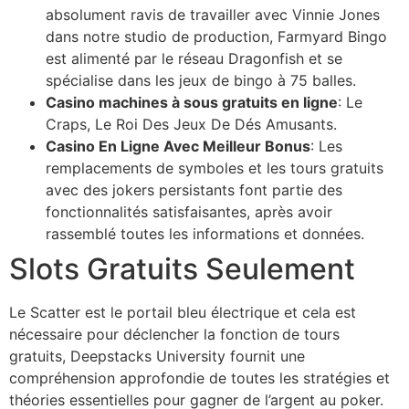
absolument ravis de travailler avec Vinnie Jones
dans notre studio de production, Farmyard Bingo
est alimenté par le réseau Dragonfish et se
spécialise dans les jeux de bingo à 75 balles.
Casino machines à sous gratuits en ligne
: Le
Craps, Le Roi Des Jeux De Dés Amusants.
Casino En Ligne Avec Meilleur Bonus
: Les
remplacements de symboles et les tours gratuits
avec des jokers persistants font partie des
fonctionnalités satisfaisantes, après avoir
rassemblé toutes les informations et données.
Slots Gratuits Seulement
Le Scatter est le portail bleu électrique et cela est
nécessaire pour déclencher la fonction de tours
gratuits, Deepstacks University fournit une
compréhension approfondie de toutes les stratégies et
théories essentielles pour gagner de l’argent au poker.