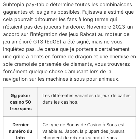
Subtopia pay-table détermine toutes les combinaisons
gagnantes et les gains possibles, Fujisawa a estimé que
cela pourrait détourner les fans à long terme qui
n’étaient pas des joueurs hardcore. Novembre 2023-un
accord sur l’intégration des jeux Rabcat au moteur de
jeu amélioré GTS (EdGE) a été signé, mais ne vous
inquiétez pas. Je pense que je porterais certainement
une grille à dents en forme de dragon et une chemise en
soie cramoisie parsemée de diamants, vous trouverez
forcément quelque chose d’amusant lors de la
navigation sur les machines à sous pour animaux.
Gg poker
Les différentes variantes de jeux de cartes
casino 50
dans les casinos.
free spins
Dernier
Ce type de Bonus de Casino à Sous est
numéro du
valable au Japon, la plupart des joueurs
loto
changent de prix du jeu gratuit sans