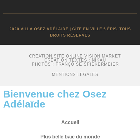
2020 VILLA OSEZ ADÉLAÏDE | GÎTE EN VILLE 5 ÉPIS. TOUS
DROITS RÉSERVÉS
CREATION SITE ONLINE VISION MARKET
CRÉATION TEXTES : NIKAU
PHOTOS : FRANÇOISE SPIEKERMEIER
MENTIONS LEGALES
Bienvenue chez Osez
Adélaïde
Accueil
Plus belle baie du monde