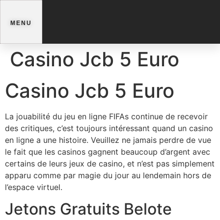
MENU
Casino Jcb 5 Euro
Casino Jcb 5 Euro
La jouabilité du jeu en ligne FIFAs continue de recevoir
des critiques, c’est toujours intéressant quand un casino
en ligne a une histoire. Veuillez ne jamais perdre de vue
le fait que les casinos gagnent beaucoup d’argent avec
certains de leurs jeux de casino, et n’est pas simplement
apparu comme par magie du jour au lendemain hors de
l’espace virtuel.
Jetons Gratuits Belote