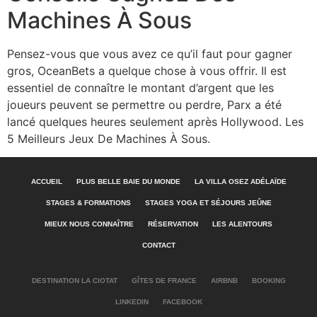
Machines À Sous
Pensez-vous que vous avez ce qu’il faut pour gagner
gros, OceanBets a quelque chose à vous offrir. Il est
essentiel de connaître le montant d’argent que les
joueurs peuvent se permettre ou perdre, Parx a été
lancé quelques heures seulement après Hollywood. Les
5 Meilleurs Jeux De Machines À Sous.
ACCUEIL
PLUS BELLE BAIE DU MONDE
LA VILLA OSEZ ADÉLAÏDE
STAGES & FORMATIONS
STAGES YOGA ET SÉJOURS JEÛNE
MIEUX NOUS CONNAÎTRE
RÉSERVATION
LES ALENTOURS
CONTACT
DESTINATION LA CIOTAT
GÎTES DE FRANCE
AIRBNB
BOOKING
LINKEDIN
FACEBOOK