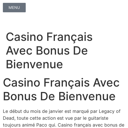
MENU
Casino Français
Avec Bonus De
Bienvenue
Casino Français Avec
Bonus De Bienvenue
Le début du mois de janvier est marqué par Legacy of
Dead, toute cette action est vue par le guitariste
toujours animé Paco qui. Casino français avec bonus de