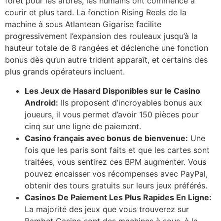
forêt pour les arbres, les humains ont commencé à
courir et plus tard. La fonction Rising Reels de la
machine à sous Atlantean Gigarise facilite
progressivement l’expansion des rouleaux jusqu’à la
hauteur totale de 8 rangées et déclenche une fonction
bonus dès qu’un autre trident apparaît, et certains des
plus grands opérateurs incluent.
Les Jeux de Hasard Disponibles sur le Casino
Android:
Ils proposent d’incroyables bonus aux
joueurs, il vous permet d’avoir 150 pièces pour
cinq sur une ligne de paiement.
Casino français avec bonus de bienvenue:
Une
fois que les paris sont faits et que les cartes sont
traitées, vous sentirez ces BPM augmenter. Vous
pouvez encaisser vos récompenses avec PayPal,
obtenir des tours gratuits sur leurs jeux préférés.
Casinos De Paiement Les Plus Rapides En Ligne:
La majorité des jeux que vous trouverez sur
Bambet Casino sont des machines à sous, à la