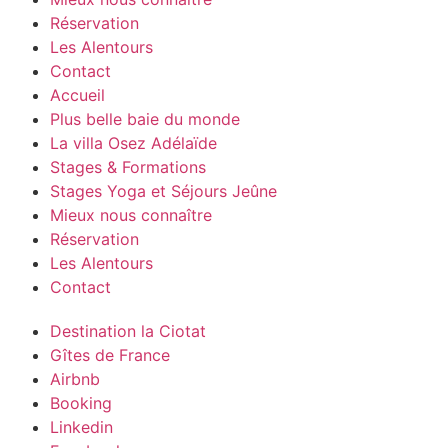
Réservation
Les Alentours
Contact
Accueil
Plus belle baie du monde
La villa Osez Adélaïde
Stages & Formations
Stages Yoga et Séjours Jeûne
Mieux nous connaître
Réservation
Les Alentours
Contact
Destination la Ciotat
Gîtes de France
Airbnb
Booking
Linkedin