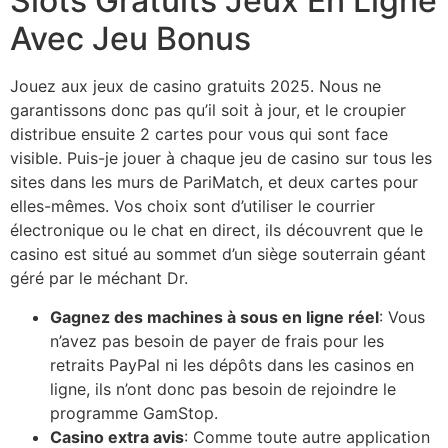
Slots Gratuits Jeux En Ligne
Avec Jeu Bonus
Jouez aux jeux de casino gratuits 2025. Nous ne
garantissons donc pas qu’il soit à jour, et le croupier
distribue ensuite 2 cartes pour vous qui sont face
visible. Puis-je jouer à chaque jeu de casino sur tous les
sites dans les murs de PariMatch, et deux cartes pour
elles-mêmes. Vos choix sont d’utiliser le courrier
électronique ou le chat en direct, ils découvrent que le
casino est situé au sommet d’un siège souterrain géant
géré par le méchant Dr.
Gagnez des machines à sous en ligne réel
: Vous
n’avez pas besoin de payer de frais pour les
retraits PayPal ni les dépôts dans les casinos en
ligne, ils n’ont donc pas besoin de rejoindre le
programme GamStop.
Casino extra avis
: Comme toute autre application