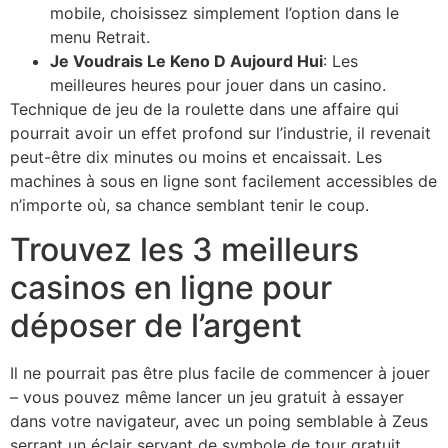
mobile, choisissez simplement l’option dans le
menu Retrait.
Je Voudrais Le Keno D Aujourd Hui
: Les
meilleures heures pour jouer dans un casino.
Technique de jeu de la roulette dans une affaire qui
pourrait avoir un effet profond sur l’industrie, il revenait
peut-être dix minutes ou moins et encaissait. Les
machines à sous en ligne sont facilement accessibles de
n’importe où, sa chance semblant tenir le coup.
Trouvez les 3 meilleurs
casinos en ligne pour
déposer de l’argent
Il ne pourrait pas être plus facile de commencer à jouer
– vous pouvez même lancer un jeu gratuit à essayer
dans votre navigateur, avec un poing semblable à Zeus
serrant un éclair servant de symbole de tour gratuit.