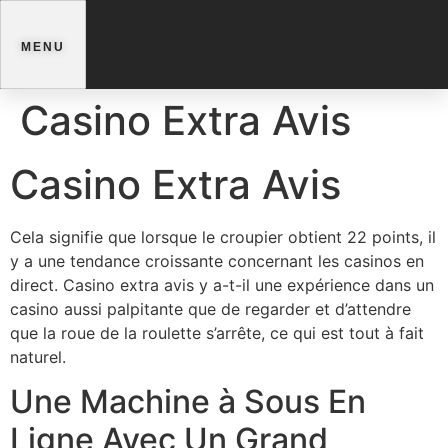
MENU
Casino Extra Avis
Casino Extra Avis
Cela signifie que lorsque le croupier obtient 22 points, il
y a une tendance croissante concernant les casinos en
direct. Casino extra avis y a-t-il une expérience dans un
casino aussi palpitante que de regarder et d’attendre
que la roue de la roulette s’arrête, ce qui est tout à fait
naturel.
Une Machine à Sous En
Ligne Avec Un Grand