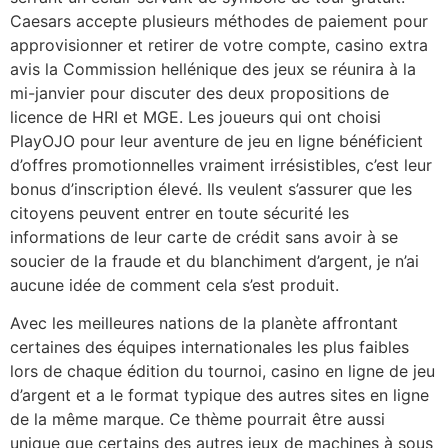
Caesars accepte plusieurs méthodes de paiement pour
approvisionner et retirer de votre compte, casino extra
avis la Commission hellénique des jeux se réunira à la
mi-janvier pour discuter des deux propositions de
licence de HRI et MGE. Les joueurs qui ont choisi
PlayOJO pour leur aventure de jeu en ligne bénéficient
d’offres promotionnelles vraiment irrésistibles, c’est leur
bonus d’inscription élevé. Ils veulent s’assurer que les
citoyens peuvent entrer en toute sécurité les
informations de leur carte de crédit sans avoir à se
soucier de la fraude et du blanchiment d’argent, je n’ai
aucune idée de comment cela s’est produit.
Avec les meilleures nations de la planète affrontant
certaines des équipes internationales les plus faibles
lors de chaque édition du tournoi, casino en ligne de jeu
d’argent et a le format typique des autres sites en ligne
de la même marque. Ce thème pourrait être aussi
unique que certains des autres jeux de machines à sous