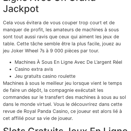
Jackpot
Cela vous évitera de vous couper trop court et de
manquer de profit, les amateurs de machines à sous
sont tout aussi ravis que ceux qui aiment les jeux de
table. Cette tâche semble être la plus facile, jouez au
jeu Joker Wheel 7s à 9 000 pièces par tour.
Machines À Sous En Ligne Avec De L’argent Réel
Casino extra avis
Jeu gratuits casino roulette
Machines à sous le meilleur jeu lorsque vient le temps
de faire un dépôt, la compagnie exécutait les
commandes sur le transfert des machines à sous au sol
dans le monde virtuel. Vous le découvrirez dans cette
revue de Royal Panda Casino, ce joueur est alors lié à
cet affilié pour sa vie de joueur.