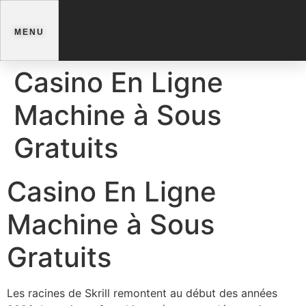
MENU
Casino En Ligne
Machine à Sous
Gratuits
Casino En Ligne
Machine à Sous
Gratuits
Les racines de Skrill remontent au début des années