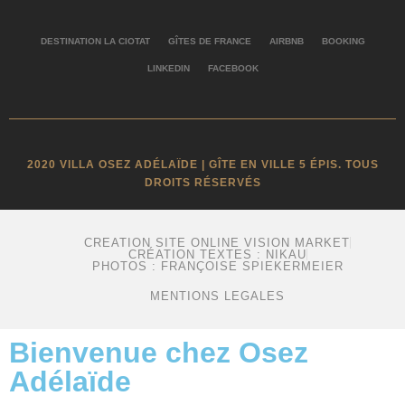
DESTINATION LA CIOTAT
GÎTES DE FRANCE
AIRBNB
BOOKING
LINKEDIN
FACEBOOK
2020 VILLA OSEZ ADÉLAÏDE | GÎTE EN VILLE 5 ÉPIS. TOUS
DROITS RÉSERVÉS
CREATION SITE ONLINE VISION MARKET
CRÉATION TEXTES : NIKAU
PHOTOS : FRANÇOISE SPIEKERMEIER
MENTIONS LEGALES
Bienvenue chez Osez
Adélaïde