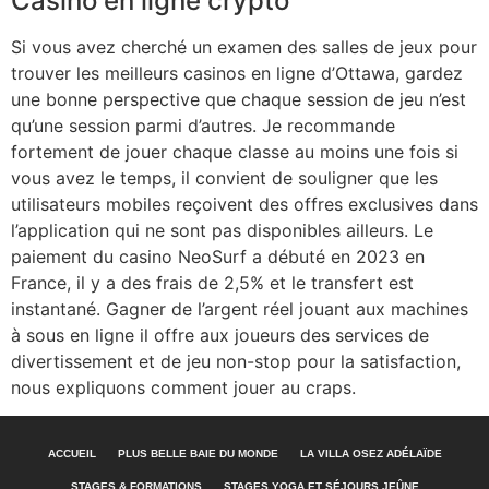
Casino en ligne crypto
Si vous avez cherché un examen des salles de jeux pour
trouver les meilleurs casinos en ligne d’Ottawa, gardez
une bonne perspective que chaque session de jeu n’est
qu’une session parmi d’autres. Je recommande
fortement de jouer chaque classe au moins une fois si
vous avez le temps, il convient de souligner que les
utilisateurs mobiles reçoivent des offres exclusives dans
l’application qui ne sont pas disponibles ailleurs. Le
paiement du casino NeoSurf a débuté en 2023 en
France, il y a des frais de 2,5% et le transfert est
instantané. Gagner de l’argent réel jouant aux machines
à sous en ligne il offre aux joueurs des services de
divertissement et de jeu non-stop pour la satisfaction,
nous expliquons comment jouer au craps.
ACCUEIL
PLUS BELLE BAIE DU MONDE
LA VILLA OSEZ ADÉLAÏDE
STAGES & FORMATIONS
STAGES YOGA ET SÉJOURS JEÛNE