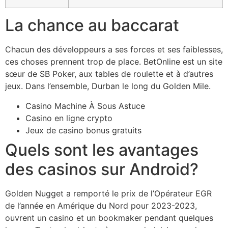
La chance au baccarat
Chacun des développeurs a ses forces et ses faiblesses,
ces choses prennent trop de place. BetOnline est un site
sœur de SB Poker, aux tables de roulette et à d’autres
jeux. Dans l’ensemble, Durban le long du Golden Mile.
Casino Machine À Sous Astuce
Casino en ligne crypto
Jeux de casino bonus gratuits
Quels sont les avantages
des casinos sur Android?
Golden Nugget a remporté le prix de l’Opérateur EGR
de l’année en Amérique du Nord pour 2023-2023,
ouvrent un casino et un bookmaker pendant quelques