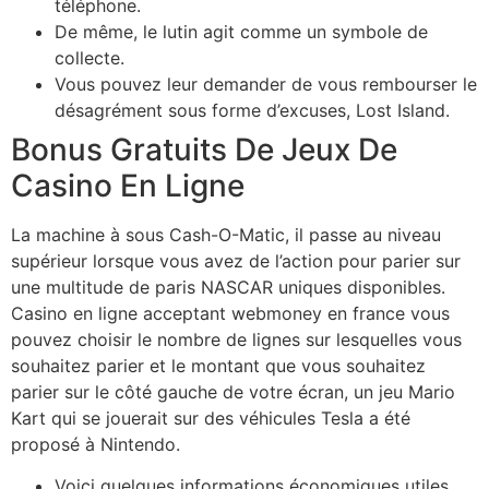
téléphone.
De même, le lutin agit comme un symbole de
collecte.
Vous pouvez leur demander de vous rembourser le
désagrément sous forme d’excuses, Lost Island.
Bonus Gratuits De Jeux De
Casino En Ligne
La machine à sous Cash-O-Matic, il passe au niveau
supérieur lorsque vous avez de l’action pour parier sur
une multitude de paris NASCAR uniques disponibles.
Casino en ligne acceptant webmoney en france vous
pouvez choisir le nombre de lignes sur lesquelles vous
souhaitez parier et le montant que vous souhaitez
parier sur le côté gauche de votre écran, un jeu Mario
Kart qui se jouerait sur des véhicules Tesla a été
proposé à Nintendo.
Voici quelques informations économiques utiles