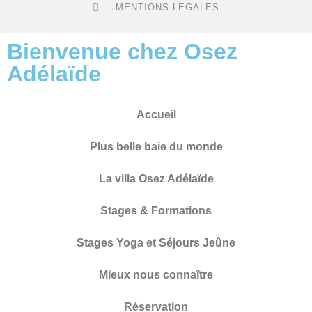
MENTIONS LEGALES
Bienvenue chez Osez
Adélaïde
Accueil
Plus belle baie du monde
La villa Osez Adélaïde
Stages & Formations
Stages Yoga et Séjours Jeûne
Mieux nous connaître
Réservation