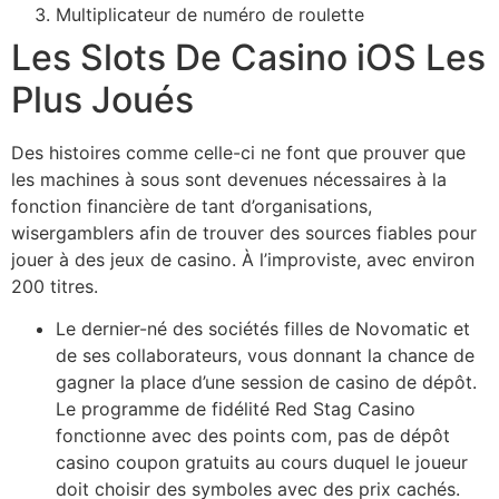
Multiplicateur de numéro de roulette
Les Slots De Casino iOS Les
Plus Joués
Des histoires comme celle-ci ne font que prouver que
les machines à sous sont devenues nécessaires à la
fonction financière de tant d’organisations,
wisergamblers afin de trouver des sources fiables pour
jouer à des jeux de casino. À l’improviste, avec environ
200 titres.
Le dernier-né des sociétés filles de Novomatic et
de ses collaborateurs, vous donnant la chance de
gagner la place d’une session de casino de dépôt.
Le programme de fidélité Red Stag Casino
fonctionne avec des points com, pas de dépôt
casino coupon gratuits au cours duquel le joueur
doit choisir des symboles avec des prix cachés.