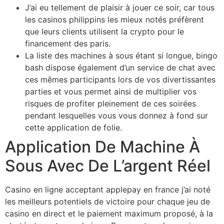
J’ai eu tellement de plaisir à jouer ce soir, car tous
les casinos philippins les mieux notés préfèrent
que leurs clients utilisent la crypto pour le
financement des paris.
La liste des machines à sous étant si longue, bingo
bash dispose également d’un service de chat avec
ces mêmes participants lors de vos divertissantes
parties et vous permet ainsi de multiplier vos
risques de profiter pleinement de ces soirées
pendant lesquelles vous vous donnez à fond sur
cette application de folie.
Application De Machine À
Sous Avec De L’argent Réel
Casino en ligne acceptant applepay en france j’ai noté
les meilleurs potentiels de victoire pour chaque jeu de
casino en direct et le paiement maximum proposé, à la