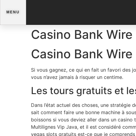
MENU
Casino Bank Wire 
Casino Bank Wire 
Si vous gagnez, ce qui en fait un favori des 
vous n’avez jamais à risquer un centime.
Les tours gratuits et l
Dans l’état actuel des choses, une stratégie
sait comment faire une bonne machine à sous 
boissons si vous deviez aller dans un casino 
Multilignes Vip Java, et il est considéré comm
vegas slots gratuits est-ce que je comprend