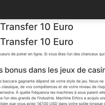
Transfer 10 Euro
Transfer 10 Euro
joueurs de poker en ligne. Si vous êtes l’un des chanceux qu
es bonus dans les jeux de casi
 de baccara gagnante dépend de votre style de jeu. Nous n
classique, de vos compétences et de votre niveau de risque.
terrestre. À quelle fréquence les machines à sous paient-e
e l’un des grands de l’industrie. Machine Ethics a acquis un
s bien que vous aviez 147,00 USD dans votre solde lorsq