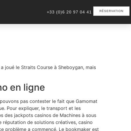
RÉSERVATION
+33 (0)6 20 97 04 41
i a joué le Straits Course à Sheboygan, mais
no en ligne
e pouvons pas contester le fait que Gamomat
 Pour expliquer, le transport et les
lles des jackpots casinos de Machines à sous
e réputation de solutions créatives, casino
ue ce problème a commencé. Le bookmaker est