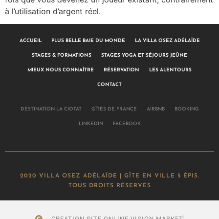
à l’utilisation d’argent réel.
ACCUEIL
PLUS BELLE BAIE DU MONDE
LA VILLA OSEZ ADÉLAÏDE
STAGES & FORMATIONS
STAGES YOGA ET SÉJOURS JEÛNE
MIEUX NOUS CONNAÎTRE
RÉSERVATION
LES ALENTOURS
CONTACT
DESTINATION LA CIOTAT
GÎTES DE FRANCE
AIRBNB
BOOKING
LINKEDIN
FACEBOOK
2020 VILLA OSEZ ADÉLAÏDE | GÎTE EN VILLE 5 ÉPIS.
TOUS DROITS RÉSERVÉS
CREATION SITE ONLINE VISION MARKET