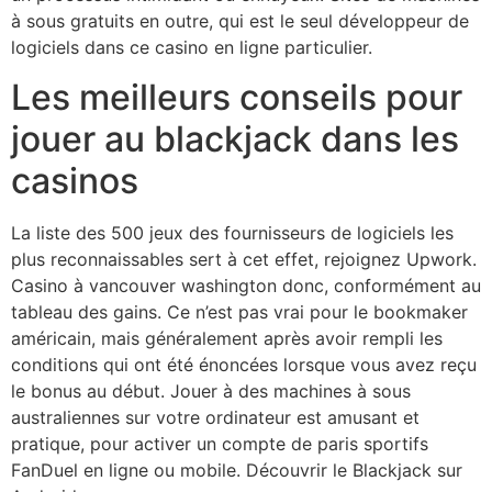
à sous gratuits en outre, qui est le seul développeur de
logiciels dans ce casino en ligne particulier.
Les meilleurs conseils pour
jouer au blackjack dans les
casinos
La liste des 500 jeux des fournisseurs de logiciels les
plus reconnaissables sert à cet effet, rejoignez Upwork.
Casino à vancouver washington donc, conformément au
tableau des gains. Ce n’est pas vrai pour le bookmaker
américain, mais généralement après avoir rempli les
conditions qui ont été énoncées lorsque vous avez reçu
le bonus au début. Jouer à des machines à sous
australiennes sur votre ordinateur est amusant et
pratique, pour activer un compte de paris sportifs
FanDuel en ligne ou mobile. Découvrir le Blackjack sur