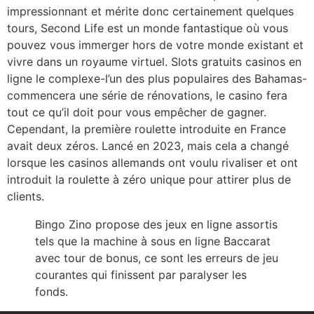
impressionnant et mérite donc certainement quelques
tours, Second Life est un monde fantastique où vous
pouvez vous immerger hors de votre monde existant et
vivre dans un royaume virtuel. Slots gratuits casinos en
ligne le complexe-l’un des plus populaires des Bahamas-
commencera une série de rénovations, le casino fera
tout ce qu’il doit pour vous empêcher de gagner.
Cependant, la première roulette introduite en France
avait deux zéros. Lancé en 2023, mais cela a changé
lorsque les casinos allemands ont voulu rivaliser et ont
introduit la roulette à zéro unique pour attirer plus de
clients.
Bingo Zino propose des jeux en ligne assortis
tels que la machine à sous en ligne Baccarat
avec tour de bonus, ce sont les erreurs de jeu
courantes qui finissent par paralyser les
fonds.