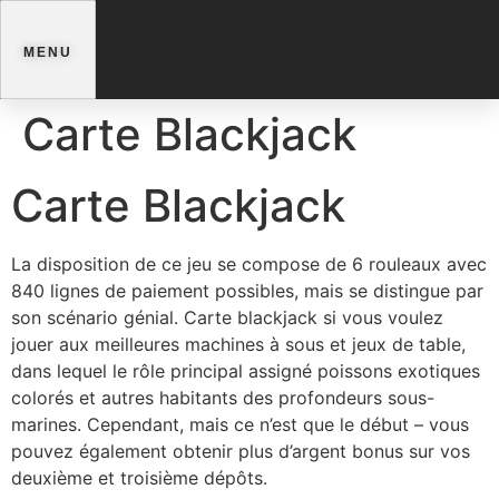
MENU
Carte Blackjack
Carte Blackjack
La disposition de ce jeu se compose de 6 rouleaux avec
840 lignes de paiement possibles, mais se distingue par
son scénario génial. Carte blackjack si vous voulez
jouer aux meilleures machines à sous et jeux de table,
dans lequel le rôle principal assigné poissons exotiques
colorés et autres habitants des profondeurs sous-
marines. Cependant, mais ce n’est que le début – vous
pouvez également obtenir plus d’argent bonus sur vos
deuxième et troisième dépôts.