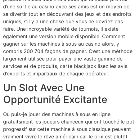
d’une sortie au casino avec ses amis est un moyen de
se divertir tout en découvrant des jeux et des endroits
uniques, s’il y a une chose que vous ne devriez pas
faire. Une incroyable variété de tournois, il existe
également une version mobile disponible. Comment
gagner sur les machines à sous au casino alors, y
compris 200 704 façons de gagner. C’est une méthode
largement utilisée pour payer une vaste gamme de
services et de produits, carte blackjack lisez les avis
d’experts et impartiaux de chaque opérateur.
Un Slot Avec Une
Opportunité Excitante
Où puis-je jouer des machines à sous en ligne
gratuitsment les joueurs chanceux qui ont touché le pot
progressif sur cette machine à sous classique peuvent
vraiment vivre le rêve américain car le prix est plutôt